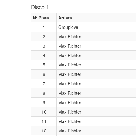
Disco 1
Nº Pista
Artista
1
Grouplove
2
Max Richter
3
Max Richter
4
Max Richter
5
Max Richter
6
Max Richter
7
Max Richter
8
Max Richter
9
Max Richter
10
Max Richter
11
Max Richter
12
Max Richter