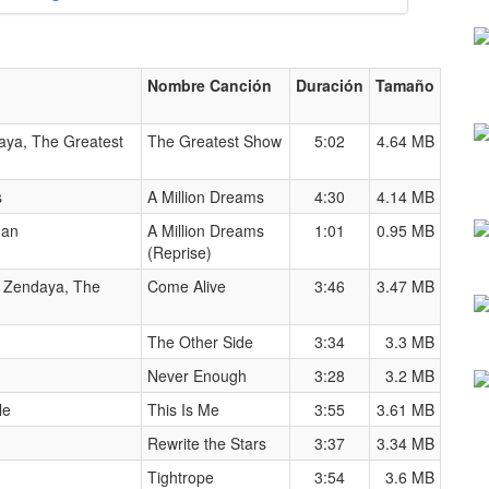
Nombre Canción
Duración
Tamaño
aya, The Greatest
The Greatest Show
5:02
4.64 MB
s
A Million Dreams
4:30
4.14 MB
man
A Million Dreams
1:01
0.95 MB
(Reprise)
, Zendaya, The
Come Alive
3:46
3.47 MB
The Other Side
3:34
3.3 MB
Never Enough
3:28
3.2 MB
le
This Is Me
3:55
3.61 MB
Rewrite the Stars
3:37
3.34 MB
Tightrope
3:54
3.6 MB