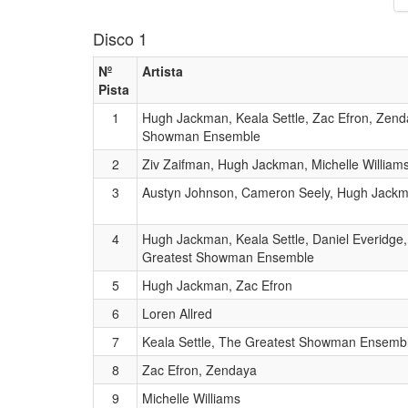
Disco 1
Nº
Artista
Pista
1
Hugh Jackman, Keala Settle, Zac Efron, Zend
Showman Ensemble
2
Ziv Zaifman, Hugh Jackman, Michelle William
3
Austyn Johnson, Cameron Seely, Hugh Jack
4
Hugh Jackman, Keala Settle, Daniel Everidge
Greatest Showman Ensemble
5
Hugh Jackman, Zac Efron
6
Loren Allred
7
Keala Settle, The Greatest Showman Ensemb
8
Zac Efron, Zendaya
9
Michelle Williams