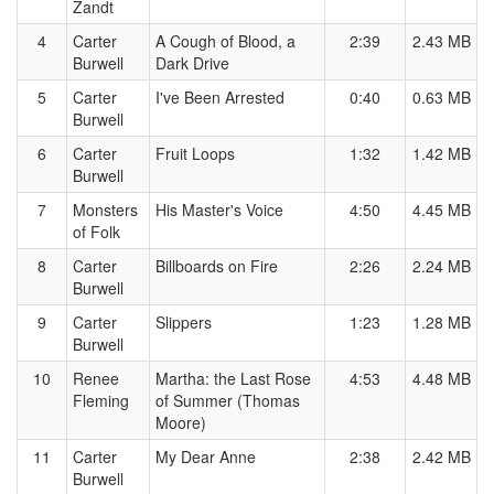
Zandt
4
Carter
A Cough of Blood, a
2:39
2.43 MB
Burwell
Dark Drive
5
Carter
I've Been Arrested
0:40
0.63 MB
Burwell
6
Carter
Fruit Loops
1:32
1.42 MB
Burwell
7
Monsters
His Master's Voice
4:50
4.45 MB
of Folk
8
Carter
Billboards on Fire
2:26
2.24 MB
Burwell
9
Carter
Slippers
1:23
1.28 MB
Burwell
10
Renee
Martha: the Last Rose
4:53
4.48 MB
Fleming
of Summer (Thomas
Moore)
11
Carter
My Dear Anne
2:38
2.42 MB
Burwell