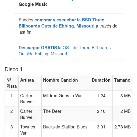
Google Music
Puedes
comprar y escuchar la BSO Three
Billboards Outside Ebbing, Missouri
a través de
last.fm
Descargar GRATIS
la OST de Three Billboards
Outside Ebbing, Missouri
Disco 1
Nº
Artista
Nombre Canción
Duración
Tamaño
Pista
1
Carter
Mildred Goes to War
1:24
1.3 MB
Burwell
2
Carter
The Deer
2:10
2 MB
Burwell
3
Townes
Buckskin Stallion Blues
3:01
2.78 MB
Van