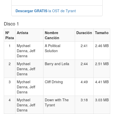
Descargar GRATIS
la OST de Tyrant
Disco 1
Nº
Artista
Nombre
Duración
Tamaño
Pista
Canción
1
Mychael
A Political
2:41
2.46 MB
Danna, Jeff
Solution
Danna
2
Mychael
Barry and Leila
2:44
2.51 MB
Danna, Jeff
Danna
3
Mychael
Cliff Driving
4:49
4.41 MB
Danna, Jeff
Danna
4
Mychael
Down with The
3:18
3.03 MB
Danna, Jeff
Tyrant
Danna