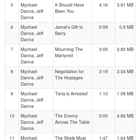
5
Mychael
It Should Have
4:16
3.91 MB
Danna, Jeff
Been You
Danna
6
Mychael
Jamal's Gift to
0:59
0.9 MB
Danna, Jeff
Barry
Danna
7
Mychael
Mourning The
3:05
2.83 MB
Danna, Jeff
Martyred
Danna
8
Mychael
Negotiation for
3:19
3.04 MB
Danna, Jeff
The Hostages
Danna
9
Mychael
Tariq is Arrested
1:10
1.08 MB
Danna, Jeff
Danna
10
Mychael
The Enemy
5:05
4.66 MB
Danna, Jeff
Across The Table
Danna
11
Mychael
The Sheik Must
1:47
1.64 MB