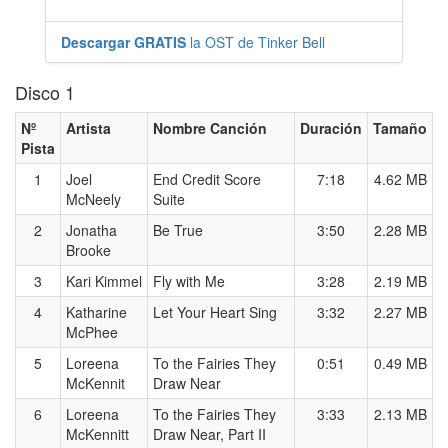
Descargar GRATIS
la OST de Tinker Bell
Disco 1
Nº
Artista
Nombre Canción
Duración
Tamaño
Pista
1
Joel
End Credit Score
7:18
4.62 MB
McNeely
Suite
2
Jonatha
Be True
3:50
2.28 MB
Brooke
3
Kari Kimmel
Fly with Me
3:28
2.19 MB
4
Katharine
Let Your Heart Sing
3:32
2.27 MB
McPhee
5
Loreena
To the Fairies They
0:51
0.49 MB
McKennit
Draw Near
6
Loreena
To the Fairies They
3:33
2.13 MB
McKennitt
Draw Near, Part II