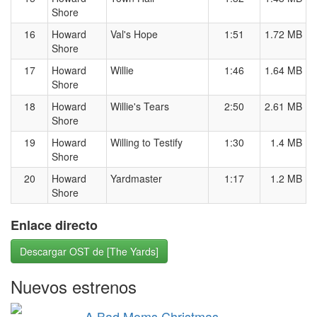
Shore
16
Howard
Val's Hope
1:51
1.72 MB
Shore
17
Howard
Willie
1:46
1.64 MB
Shore
18
Howard
Willie's Tears
2:50
2.61 MB
Shore
19
Howard
Willing to Testify
1:30
1.4 MB
Shore
20
Howard
Yardmaster
1:17
1.2 MB
Shore
Enlace directo
Descargar OST de [The Yards]
Nuevos estrenos
A Bad Moms Christmas