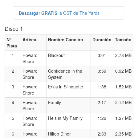
Descargar GRATIS
la OST de The Yards
Disco 1
Nº
Artista
Nombre Canción
Duración
Tamaño
Pista
1
Howard
Blackout
3:01
2.78 MB
Shore
2
Howard
Confidence in the
0:59
0.92 MB
Shore
System
3
Howard
Erica in Silhouette
1:38
1.52 MB
Shore
4
Howard
Family
2:17
2.12 MB
Shore
5
Howard
He's in My Family
1:22
1.27 MB
Shore
6
Howard
Hiltop Diner
2:33
2.35 MB