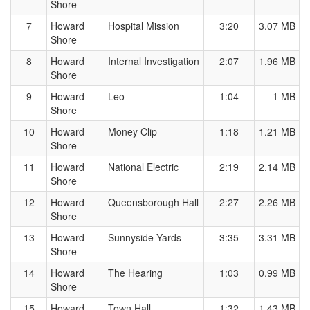
Shore
7
Howard
Hospital Mission
3:20
3.07 MB
Shore
8
Howard
Internal Investigation
2:07
1.96 MB
Shore
9
Howard
Leo
1:04
1 MB
Shore
10
Howard
Money Clip
1:18
1.21 MB
Shore
11
Howard
National Electric
2:19
2.14 MB
Shore
12
Howard
Queensborough Hall
2:27
2.26 MB
Shore
13
Howard
Sunnyside Yards
3:35
3.31 MB
Shore
14
Howard
The Hearing
1:03
0.99 MB
Shore
15
Howard
Town Hall
1:32
1.43 MB