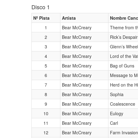
Disco 1
Nº Pista
Artista
Nombre Canc
1
Bear McCreary
Theme from t
2
Bear McCreary
Rick’s Despair
3
Bear McCreary
Glenn’s Whee
4
Bear McCreary
Lord of the Va
5
Bear McCreary
Bag of Guns
6
Bear McCreary
Message to M
7
Bear McCreary
Herd on the H
8
Bear McCreary
Sophia
9
Bear McCreary
Coalescence
10
Bear McCreary
Eulogy
11
Bear McCreary
Carl
12
Bear McCreary
Farm Invasion