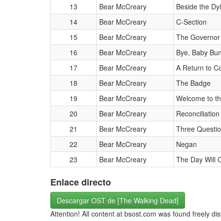
13
Bear McCreary
Beside the Dyi
14
Bear McCreary
C-Section
15
Bear McCreary
The Governor
16
Bear McCreary
Bye, Baby Bun
17
Bear McCreary
A Return to 
18
Bear McCreary
The Badge
19
Bear McCreary
Welcome to t
20
Bear McCreary
Reconciliation
21
Bear McCreary
Three Questi
22
Bear McCreary
Negan
23
Bear McCreary
The Day Will
Enlace directo
Descargar OST de [The Walking Dead]
Attention! All content at bsost.com was found freely di