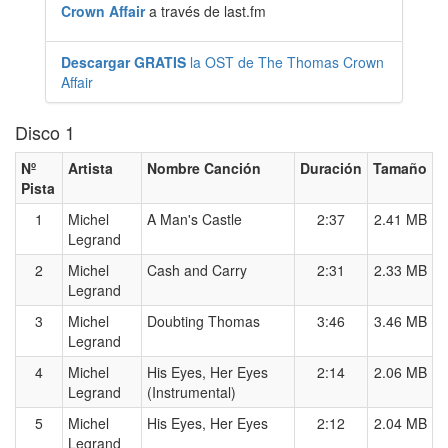
Crown Affair
a través de last.fm
Descargar GRATIS
la OST de The Thomas Crown
Affair
Disco 1
Nº
Artista
Nombre Canción
Duración
Tamaño
Pista
1
Michel
A Man's Castle
2:37
2.41 MB
Legrand
2
Michel
Cash and Carry
2:31
2.33 MB
Legrand
3
Michel
Doubting Thomas
3:46
3.46 MB
Legrand
4
Michel
His Eyes, Her Eyes
2:14
2.06 MB
Legrand
(Instrumental)
5
Michel
His Eyes, Her Eyes
2:12
2.04 MB
Legrand