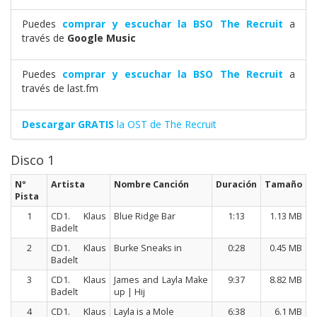
Puedes
comprar y escuchar la BSO The Recruit
a
través de
Google Music
Puedes
comprar y escuchar la BSO The Recruit
a
través de last.fm
Descargar GRATIS
la OST de The Recruit
Disco 1
Nº
Artista
Nombre Canción
Duración
Tamaño
Pista
1
CD1. Klaus
Blue Ridge Bar
1:13
1.13 MB
Badelt
2
CD1. Klaus
Burke Sneaks in
0:28
0.45 MB
Badelt
3
CD1. Klaus
James and Layla Make
9:37
8.82 MB
Badelt
up | Hij
4
CD1. Klaus
Layla is a Mole
6:38
6.1 MB