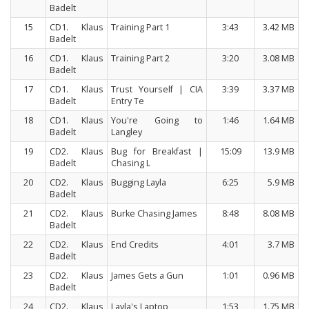
Badelt
15
CD1. Klaus
Training Part 1
3:43
3.42 MB
Badelt
16
CD1. Klaus
Training Part 2
3:20
3.08 MB
Badelt
17
CD1. Klaus
Trust Yourself | CIA
3:39
3.37 MB
Badelt
Entry Te
18
CD1. Klaus
You're Going to
1:46
1.64 MB
Badelt
Langley
19
CD2. Klaus
Bug for Breakfast |
15:09
13.9 MB
Badelt
Chasing L
20
CD2. Klaus
Bugging Layla
6:25
5.9 MB
Badelt
21
CD2. Klaus
Burke Chasing James
8:48
8.08 MB
Badelt
22
CD2. Klaus
End Credits
4:01
3.7 MB
Badelt
23
CD2. Klaus
James Gets a Gun
1:01
0.96 MB
Badelt
24
CD2. Klaus
Layla's Laptop
1:53
1.75 MB