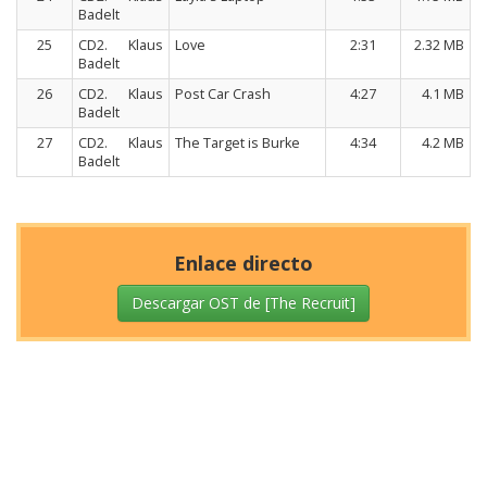
Badelt
25
CD2. Klaus
Love
2:31
2.32 MB
Badelt
26
CD2. Klaus
Post Car Crash
4:27
4.1 MB
Badelt
27
CD2. Klaus
The Target is Burke
4:34
4.2 MB
Badelt
Enlace directo
Descargar OST de [The Recruit]