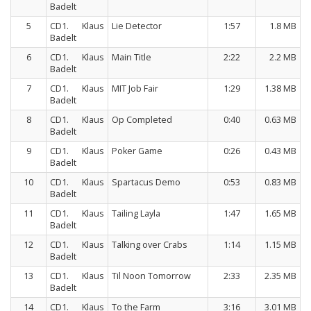
Badelt
5
CD1. Klaus
Lie Detector
1:57
1.8 MB
Badelt
6
CD1. Klaus
Main Title
2:22
2.2 MB
Badelt
7
CD1. Klaus
MIT Job Fair
1:29
1.38 MB
Badelt
8
CD1. Klaus
Op Completed
0:40
0.63 MB
Badelt
9
CD1. Klaus
Poker Game
0:26
0.43 MB
Badelt
10
CD1. Klaus
Spartacus Demo
0:53
0.83 MB
Badelt
11
CD1. Klaus
Tailing Layla
1:47
1.65 MB
Badelt
12
CD1. Klaus
Talking over Crabs
1:14
1.15 MB
Badelt
13
CD1. Klaus
Til Noon Tomorrow
2:33
2.35 MB
Badelt
14
CD1. Klaus
To the Farm
3:16
3.01 MB