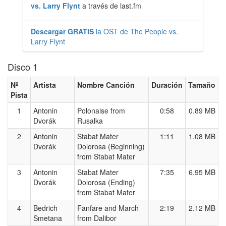
vs. Larry Flynt
a través de last.fm
Descargar GRATIS
la OST de The People vs.
Larry Flynt
Disco 1
Nº
Artista
Nombre Canción
Duración
Tamaño
Pista
1
Antonin
Polonaise from
0:58
0.89 MB
Dvorák
Rusalka
2
Antonin
Stabat Mater
1:11
1.08 MB
Dvorák
Dolorosa (Beginning)
from Stabat Mater
3
Antonin
Stabat Mater
7:35
6.95 MB
Dvorák
Dolorosa (Ending)
from Stabat Mater
4
Bedrich
Fanfare and March
2:19
2.12 MB
Smetana
from Dalibor