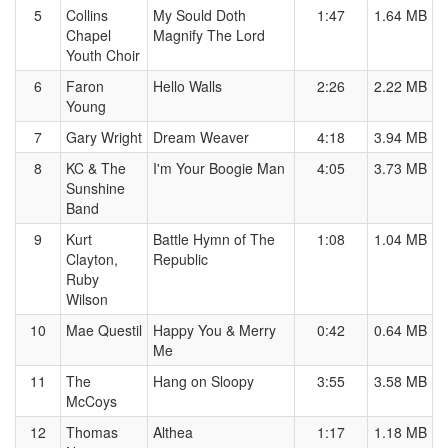
5
Collins
My Sould Doth
1:47
1.64 MB
Chapel
Magnify The Lord
Youth Choir
6
Faron
Hello Walls
2:26
2.22 MB
Young
7
Gary Wright
Dream Weaver
4:18
3.94 MB
8
KC & The
I'm Your Boogie Man
4:05
3.73 MB
Sunshine
Band
9
Kurt
Battle Hymn of The
1:08
1.04 MB
Clayton,
Republic
Ruby
Wilson
10
Mae Questil
Happy You & Merry
0:42
0.64 MB
Me
11
The
Hang on Sloopy
3:55
3.58 MB
McCoys
12
Thomas
Althea
1:17
1.18 MB