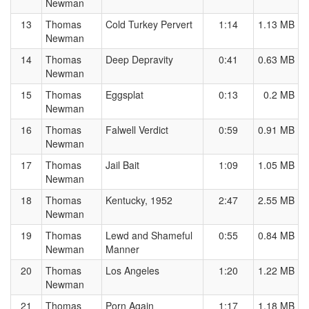
Newman
13
Thomas
Cold Turkey Pervert
1:14
1.13 MB
Newman
14
Thomas
Deep Depravity
0:41
0.63 MB
Newman
15
Thomas
Eggsplat
0:13
0.2 MB
Newman
16
Thomas
Falwell Verdict
0:59
0.91 MB
Newman
17
Thomas
Jail Bait
1:09
1.05 MB
Newman
18
Thomas
Kentucky, 1952
2:47
2.55 MB
Newman
19
Thomas
Lewd and Shameful
0:55
0.84 MB
Newman
Manner
20
Thomas
Los Angeles
1:20
1.22 MB
Newman
21
Thomas
Porn Again
1:17
1.18 MB