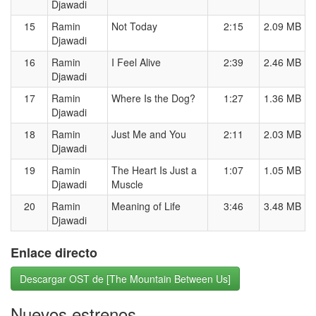
Djawadi
15
Ramin
Not Today
2:15
2.09 MB
Djawadi
16
Ramin
I Feel Alive
2:39
2.46 MB
Djawadi
17
Ramin
Where Is the Dog?
1:27
1.36 MB
Djawadi
18
Ramin
Just Me and You
2:11
2.03 MB
Djawadi
19
Ramin
The Heart Is Just a
1:07
1.05 MB
Djawadi
Muscle
20
Ramin
Meaning of Life
3:46
3.48 MB
Djawadi
Enlace directo
Descargar OST de [The Mountain Between Us]
Nuevos estrenos