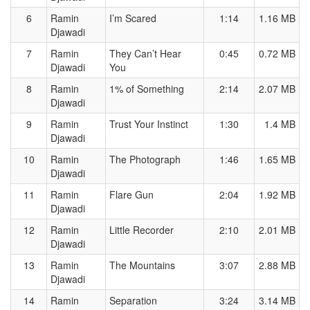
6
Ramin
I’m Scared
1:14
1.16 MB
Djawadi
7
Ramin
They Can’t Hear
0:45
0.72 MB
Djawadi
You
8
Ramin
1% of Something
2:14
2.07 MB
Djawadi
9
Ramin
Trust Your Instinct
1:30
1.4 MB
Djawadi
10
Ramin
The Photograph
1:46
1.65 MB
Djawadi
11
Ramin
Flare Gun
2:04
1.92 MB
Djawadi
12
Ramin
Little Recorder
2:10
2.01 MB
Djawadi
13
Ramin
The Mountains
3:07
2.88 MB
Djawadi
14
Ramin
Separation
3:24
3.14 MB