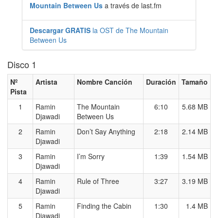
Mountain Between Us
a través de last.fm
Descargar GRATIS
la OST de The Mountain
Between Us
Disco 1
Nº
Artista
Nombre Canción
Duración
Tamaño
Pista
1
Ramin
The Mountain
6:10
5.68 MB
Djawadi
Between Us
2
Ramin
Don’t Say Anything
2:18
2.14 MB
Djawadi
3
Ramin
I’m Sorry
1:39
1.54 MB
Djawadi
4
Ramin
Rule of Three
3:27
3.19 MB
Djawadi
5
Ramin
Finding the Cabin
1:30
1.4 MB
Djawadi