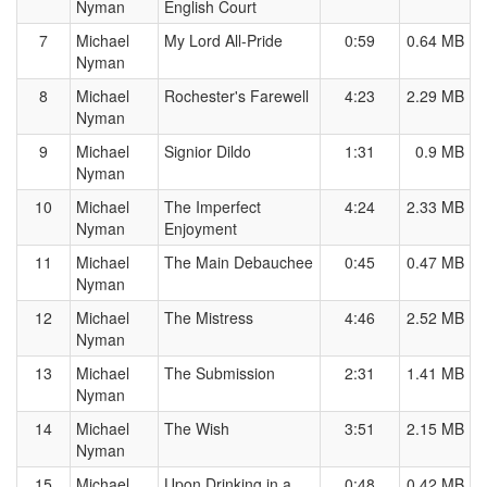
Nyman
English Court
7
Michael
My Lord All-Pride
0:59
0.64 MB
Nyman
8
Michael
Rochester's Farewell
4:23
2.29 MB
Nyman
9
Michael
Signior Dildo
1:31
0.9 MB
Nyman
10
Michael
The Imperfect
4:24
2.33 MB
Nyman
Enjoyment
11
Michael
The Main Debauchee
0:45
0.47 MB
Nyman
12
Michael
The Mistress
4:46
2.52 MB
Nyman
13
Michael
The Submission
2:31
1.41 MB
Nyman
14
Michael
The Wish
3:51
2.15 MB
Nyman
15
Michael
Upon Drinking in a
0:48
0.42 MB