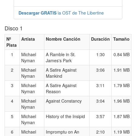
Descargar GRATIS
la OST de The Libertine
Disco 1
Nº
Artista
Nombre Canción
Duración
Tamaño
Pista
1
Michael
A Ramble in St.
1:30
0.84 MB
Nyman
James's Park
2
Michael
A Satire Against
3:06
1.91 MB
Nyman
Mankind
3
Michael
A Satire Against
3:11
1.79 MB
Nyman
Reason
4
Michael
Against Constancy
3:04
1.96 MB
Nyman
5
Michael
History of the Insipid
3:57
1.87 MB
Nyman
6
Michael
Impromptu on An
2:10
1.19 MB