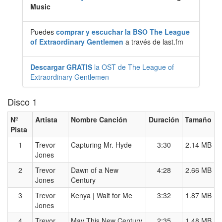
Music
Puedes
comprar y escuchar la BSO The League
of Extraordinary Gentlemen
a través de last.fm
Descargar GRATIS
la OST de The League of
Extraordinary Gentlemen
Disco 1
Nº
Artista
Nombre Canción
Duración
Tamaño
Pista
1
Trevor
Capturing Mr. Hyde
3:30
2.14 MB
Jones
2
Trevor
Dawn of a New
4:28
2.66 MB
Jones
Century
3
Trevor
Kenya | Wait for Me
3:32
1.87 MB
Jones
4
Trevor
May This New Century
2:35
1.48 MB