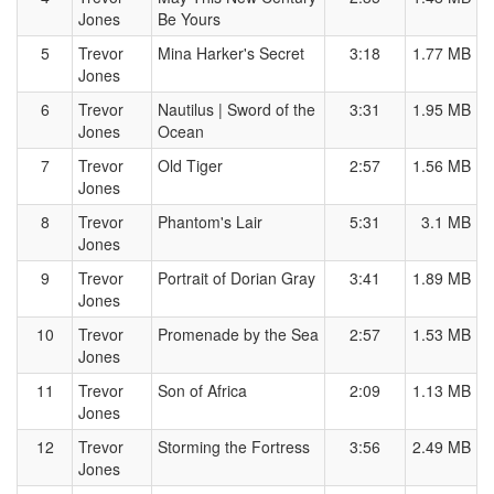
Jones
Be Yours
5
Trevor
Mina Harker's Secret
3:18
1.77 MB
Jones
6
Trevor
Nautilus | Sword of the
3:31
1.95 MB
Jones
Ocean
7
Trevor
Old Tiger
2:57
1.56 MB
Jones
8
Trevor
Phantom's Lair
5:31
3.1 MB
Jones
9
Trevor
Portrait of Dorian Gray
3:41
1.89 MB
Jones
10
Trevor
Promenade by the Sea
2:57
1.53 MB
Jones
11
Trevor
Son of Africa
2:09
1.13 MB
Jones
12
Trevor
Storming the Fortress
3:56
2.49 MB
Jones