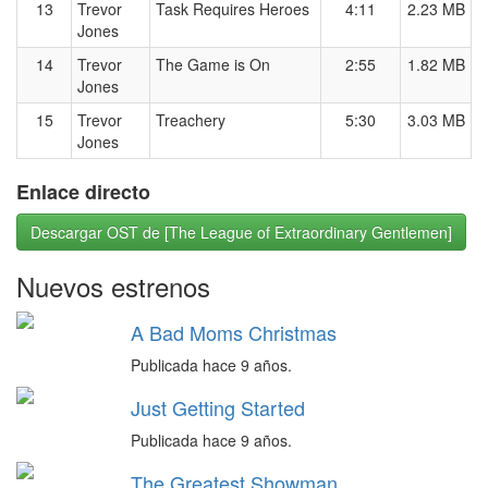
13
Trevor
Task Requires Heroes
4:11
2.23 MB
Jones
14
Trevor
The Game is On
2:55
1.82 MB
Jones
15
Trevor
Treachery
5:30
3.03 MB
Jones
Enlace directo
Descargar OST de [The League of Extraordinary Gentlemen]
Nuevos estrenos
A Bad Moms Christmas
Publicada hace 9 años.
Just Getting Started
Publicada hace 9 años.
The Greatest Showman