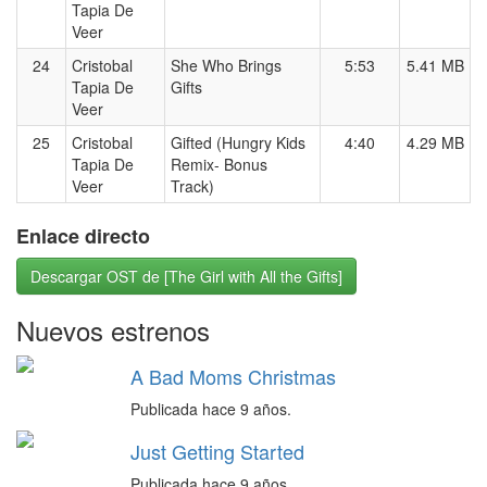
Tapia De
Veer
24
Cristobal
She Who Brings
5:53
5.41 MB
Tapia De
Gifts
Veer
25
Cristobal
Gifted (Hungry Kids
4:40
4.29 MB
Tapia De
Remix- Bonus
Veer
Track)
Enlace directo
Descargar OST de [The Girl with All the Gifts]
Nuevos estrenos
A Bad Moms Christmas
Publicada hace 9 años.
Just Getting Started
Publicada hace 9 años.