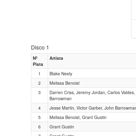
Disco 1
Nº
Artista
Pista
1
Blake Neely
2
Melissa Benoist
3
Darren Criss, Jeremy Jordan, Carlos Valdes,
Barrowman
4
Jesse Martin, Victor Garber, John Barrowma
5
Melissa Benoist, Grant Gustin
6
Grant Gustin