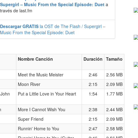
Supergirl – Music From the Special Episode: Duet
a
través de last.fm
Descargar GRATIS
la OST de The Flash / Supergirl –
Music From the Special Episode: Duet
Nombre Canción
Duración
Tamaño
Meet the Music Meister
2:46
2.56 MB
Moon River
2:15
2.09 MB
 John
Put a Little Love in Your Heart
1:54
1.77 MB
n
More I Cannot Wish You
2:38
2.44 MB
Super Friend
2:15
2.09 MB
Runnin' Home to You
2:47
2.58 MB