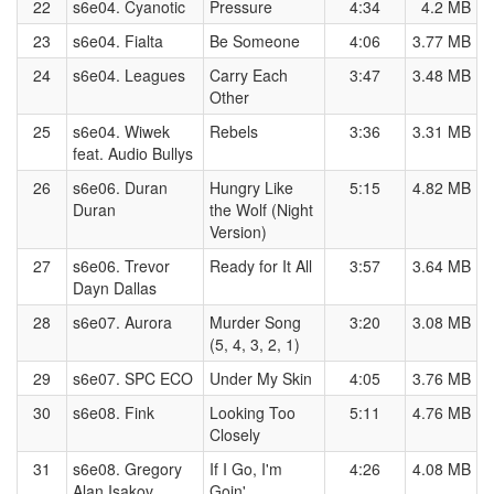
22
s6e04. Cyanotic
Pressure
4:34
4.2 MB
23
s6e04. Fialta
Be Someone
4:06
3.77 MB
24
s6e04. Leagues
Carry Each
3:47
3.48 MB
Other
25
s6e04. Wiwek
Rebels
3:36
3.31 MB
feat. Audio Bullys
26
s6e06. Duran
Hungry Like
5:15
4.82 MB
Duran
the Wolf (Night
Version)
27
s6e06. Trevor
Ready for It All
3:57
3.64 MB
Dayn Dallas
28
s6e07. Aurora
Murder Song
3:20
3.08 MB
(5, 4, 3, 2, 1)
29
s6e07. SPC ECO
Under My Skin
4:05
3.76 MB
30
s6e08. Fink
Looking Too
5:11
4.76 MB
Closely
31
s6e08. Gregory
If I Go, I'm
4:26
4.08 MB
Alan Isakov
Goin'