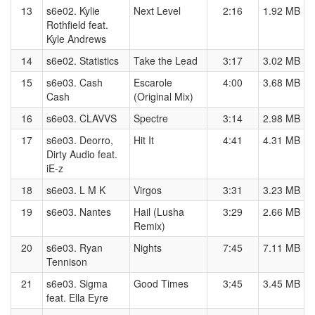
13
s6e02. Kylie
Next Level
2:16
1.92 MB
Rothfield feat.
Kyle Andrews
14
s6e02. Statistics
Take the Lead
3:17
3.02 MB
15
s6e03. Cash
Escarole
4:00
3.68 MB
Cash
(Original Mix)
16
s6e03. CLAVVS
Spectre
3:14
2.98 MB
17
s6e03. Deorro,
Hit It
4:41
4.31 MB
Dirty Audio feat.
iE-z
18
s6e03. L M K
Virgos
3:31
3.23 MB
19
s6e03. Nantes
Hail (Lusha
3:29
2.66 MB
Remix)
20
s6e03. Ryan
Nights
7:45
7.11 MB
Tennison
21
s6e03. Sigma
Good Times
3:45
3.45 MB
feat. Ella Eyre