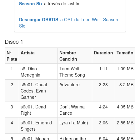
Season Six
a través de last.fm
Descargar GRATIS
la OST de Teen Wolf. Season
Six
Disco 1
Nº
Artista
Nombre
Duración
Tamaño
Pista
Canción
1
s6. Dino
Teen Wolf
1:11
1.09 MB
Meneghin
Theme Song
2
s6e01. Cheat
Adventure
3:28
3.2 MB
Codes, Evan
Gartner
3
s6e01. Dead
Don't Wanna
4:24
4.05 MB
Right
Dance
4
s6e01. Emerald
Lyra (Ta Muid)
3:06
2.85 MB
Singers
5
s6e01. Megan
Riders on the
5:04
4.66 MB