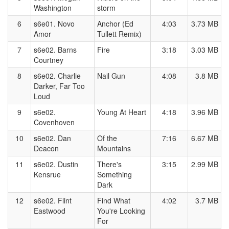
Washington
storm
6
s6e01. Novo
Anchor (Ed
4:03
3.73 MB
Amor
Tullett Remix)
7
s6e02. Barns
Fire
3:18
3.03 MB
Courtney
8
s6e02. Charlie
Nail Gun
4:08
3.8 MB
Darker, Far Too
Loud
9
s6e02.
Young At Heart
4:18
3.96 MB
Covenhoven
10
s6e02. Dan
Of the
7:16
6.67 MB
Deacon
Mountains
11
s6e02. Dustin
There's
3:15
2.99 MB
Kensrue
Something
Dark
12
s6e02. Flint
Find What
4:02
3.7 MB
Eastwood
You're Looking
For