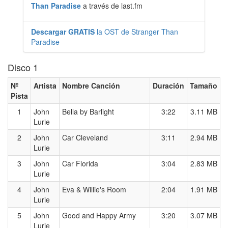
Than Paradise
a través de last.fm
Descargar GRATIS
la OST de Stranger Than
Paradise
Disco 1
Nº
Artista
Nombre Canción
Duración
Tamaño
Pista
1
John
Bella by Barlight
3:22
3.11 MB
Lurie
2
John
Car Cleveland
3:11
2.94 MB
Lurie
3
John
Car Florida
3:04
2.83 MB
Lurie
4
John
Eva & Willie's Room
2:04
1.91 MB
Lurie
5
John
Good and Happy Army
3:20
3.07 MB
Lurie