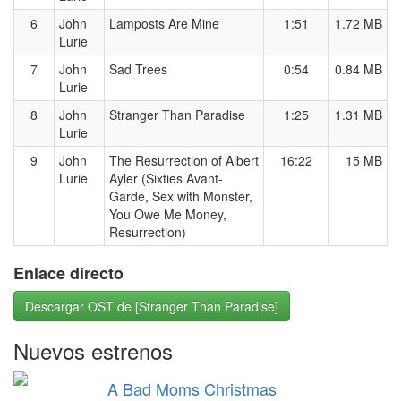
6
John
Lamposts Are Mine
1:51
1.72 MB
Lurie
7
John
Sad Trees
0:54
0.84 MB
Lurie
8
John
Stranger Than Paradise
1:25
1.31 MB
Lurie
9
John
The Resurrection of Albert
16:22
15 MB
Lurie
Ayler (Sixties Avant-
Garde, Sex with Monster,
You Owe Me Money,
Resurrection)
Enlace directo
Descargar OST de [Stranger Than Paradise]
Nuevos estrenos
A Bad Moms Christmas