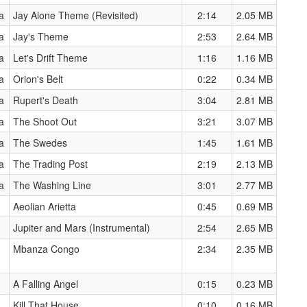
a
Jay Alone Theme (Revisited)
2:14
2.05 MB
a
Jay's Theme
2:53
2.64 MB
a
Let's Drift Theme
1:16
1.16 MB
a
Orion's Belt
0:22
0.34 MB
a
Rupert's Death
3:04
2.81 MB
a
The Shoot Out
3:21
3.07 MB
a
The Swedes
1:45
1.61 MB
a
The Trading Post
2:19
2.13 MB
a
The Washing Line
3:01
2.77 MB
Aeolian Arietta
0:45
0.69 MB
Jupiter and Mars (Instrumental)
2:54
2.65 MB
Mbanza Congo
2:34
2.35 MB
A Falling Angel
0:15
0.23 MB
Kill That House
0:10
0.16 MB