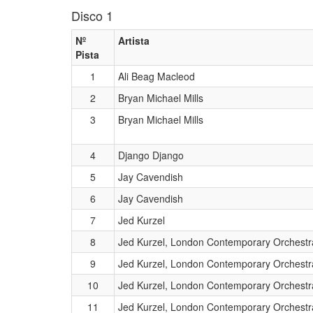
Disco 1
Nº
Artista
Pista
1
Ali Beag Macleod
2
Bryan Michael Mills
3
Bryan Michael Mills
4
Django Django
5
Jay Cavendish
6
Jay Cavendish
7
Jed Kurzel
8
Jed Kurzel, London Contemporary Orchestr
9
Jed Kurzel, London Contemporary Orchestr
10
Jed Kurzel, London Contemporary Orchestr
11
Jed Kurzel, London Contemporary Orchestr