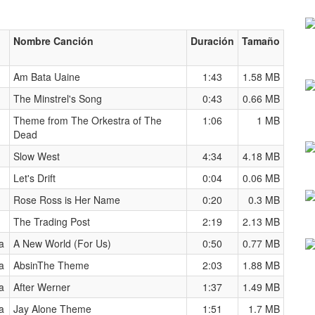
Nombre Canción
Duración
Tamaño
Am Bata Uaine
1:43
1.58 MB
The Minstrel's Song
0:43
0.66 MB
Theme from The Orkestra of The
1:06
1 MB
Dead
Slow West
4:34
4.18 MB
Let's Drift
0:04
0.06 MB
Rose Ross is Her Name
0:20
0.3 MB
The Trading Post
2:19
2.13 MB
a
A New World (For Us)
0:50
0.77 MB
a
AbsinThe Theme
2:03
1.88 MB
a
After Werner
1:37
1.49 MB
a
Jay Alone Theme
1:51
1.7 MB