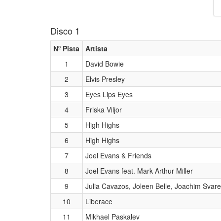
Disco 1
Nº Pista
Artista
1
David Bowie
2
Elvis Presley
3
Eyes Lips Eyes
4
Friska Viljor
5
High Highs
6
High Highs
7
Joel Evans & Friends
8
Joel Evans feat. Mark Arthur Miller
9
Julia Cavazos, Joleen Belle, Joachim Svare
10
Liberace
11
Mikhael Paskalev