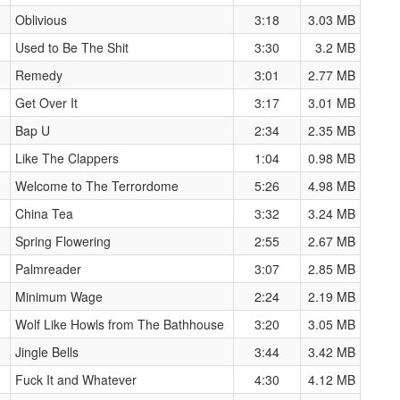
Oblivious
3:18
3.03 MB
Used to Be The Shit
3:30
3.2 MB
Remedy
3:01
2.77 MB
Get Over It
3:17
3.01 MB
Bap U
2:34
2.35 MB
Like The Clappers
1:04
0.98 MB
Welcome to The Terrordome
5:26
4.98 MB
China Tea
3:32
3.24 MB
Spring Flowering
2:55
2.67 MB
Palmreader
3:07
2.85 MB
Minimum Wage
2:24
2.19 MB
Wolf Like Howls from The Bathhouse
3:20
3.05 MB
Jingle Bells
3:44
3.42 MB
Fuck It and Whatever
4:30
4.12 MB