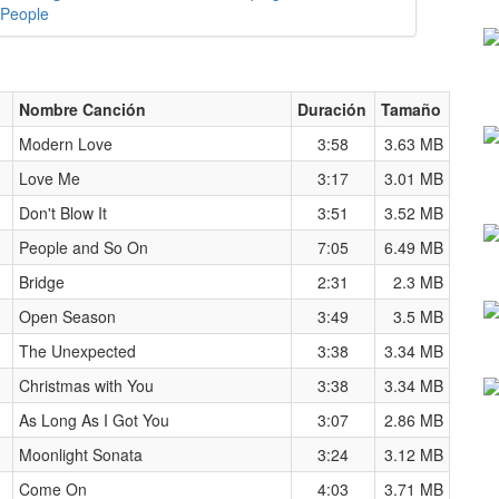
People
Nombre Canción
Duración
Tamaño
Modern Love
3:58
3.63 MB
Love Me
3:17
3.01 MB
Don't Blow It
3:51
3.52 MB
People and So On
7:05
6.49 MB
Bridge
2:31
2.3 MB
Open Season
3:49
3.5 MB
The Unexpected
3:38
3.34 MB
Christmas with You
3:38
3.34 MB
As Long As I Got You
3:07
2.86 MB
Moonlight Sonata
3:24
3.12 MB
Come On
4:03
3.71 MB