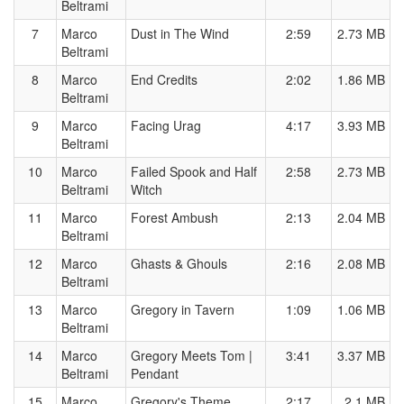
Beltrami
7
Marco
Dust in The Wind
2:59
2.73 MB
Beltrami
8
Marco
End Credits
2:02
1.86 MB
Beltrami
9
Marco
Facing Urag
4:17
3.93 MB
Beltrami
10
Marco
Failed Spook and Half
2:58
2.73 MB
Beltrami
Witch
11
Marco
Forest Ambush
2:13
2.04 MB
Beltrami
12
Marco
Ghasts & Ghouls
2:16
2.08 MB
Beltrami
13
Marco
Gregory in Tavern
1:09
1.06 MB
Beltrami
14
Marco
Gregory Meets Tom |
3:41
3.37 MB
Beltrami
Pendant
15
Marco
Gregory's Theme
2:17
2.1 MB