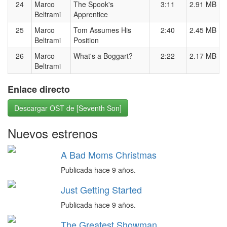
24
Marco
The Spook's
3:11
2.91 MB
Beltrami
Apprentice
25
Marco
Tom Assumes His
2:40
2.45 MB
Beltrami
Position
26
Marco
What's a Boggart?
2:22
2.17 MB
Beltrami
Enlace directo
Descargar OST de [Seventh Son]
Nuevos estrenos
A Bad Moms Christmas
Publicada hace 9 años.
Just Getting Started
Publicada hace 9 años.
The Greatest Showman