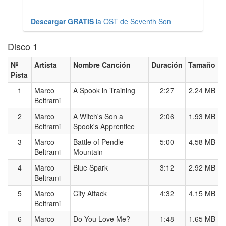
Descargar GRATIS
la OST de Seventh Son
Disco 1
Nº
Artista
Nombre Canción
Duración
Tamaño
Pista
1
Marco
A Spook in Training
2:27
2.24 MB
Beltrami
2
Marco
A Witch's Son a
2:06
1.93 MB
Beltrami
Spook's Apprentice
3
Marco
Battle of Pendle
5:00
4.58 MB
Beltrami
Mountain
4
Marco
Blue Spark
3:12
2.92 MB
Beltrami
5
Marco
City Attack
4:32
4.15 MB
Beltrami
6
Marco
Do You Love Me?
1:48
1.65 MB