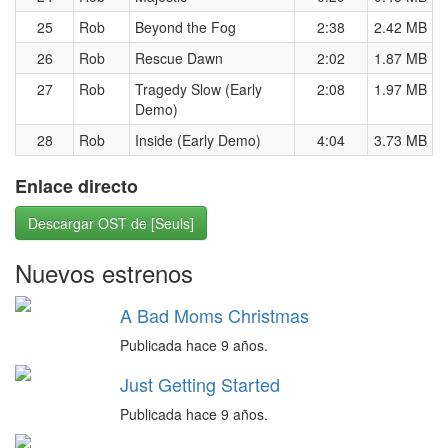
25
Rob
Beyond the Fog
2:38
2.42 MB
26
Rob
Rescue Dawn
2:02
1.87 MB
27
Rob
Tragedy Slow (Early
2:08
1.97 MB
Demo)
28
Rob
Inside (Early Demo)
4:04
3.73 MB
Enlace directo
Descargar OST de [Seuls]
Nuevos estrenos
A Bad Moms Christmas
Publicada hace 9 años.
Just Getting Started
Publicada hace 9 años.