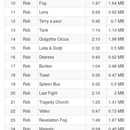
10
Rob
Fog
1:47
1.64 MB
11
Rob
Lens
0:59
0.92 MB
12
Rob
Terry a peur
0:45
0.7 MB
13
Rob
Tank
1:14
1.13 MB
14
Rob
Golgotha Circus
2:10
1.99 MB
15
Rob
Leila & Dodji
0:32
0.5 MB
16
Rob
Distress
0:40
0.62 MB
17
Rob
Bunker
1:04
0.98 MB
18
Rob
Toast
0:30
0.47 MB
19
Rob
Spleen Bus
0:32
0.5 MB
20
Rob
Last Fight
2:10
2 MB
21
Rob
Tragedy Church
1:25
1.31 MB
22
Rob
Video
0:47
0.73 MB
23
Rob
Revelation Fog
1:49
1.67 MB
24
Rob
Majestic
0:29
0.45 MB