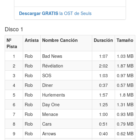
Descargar GRATIS
la OST de Seuls
Disco 1
Nº
Artista
Nombre Canción
Duración
Tamaño
Pista
1
Rob
Bad News
1:07
1.03 MB
2
Rob
Révélation
2:02
1.87 MB
3
Rob
SOS
1:03
0.97 MB
4
Rob
Diner
0:37
0.57 MB
5
Rob
Hurlements
1:57
1.8 MB
6
Rob
Day One
1:25
1.31 MB
7
Rob
Menace
1:00
0.93 MB
8
Rob
Cars
0:51
0.79 MB
9
Rob
Arrows
0:40
0.62 MB