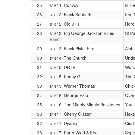
25
s1e11. Convoy
Is He
26
s1e12. Black Sabbath
Iron
27
s1e12. Old 97's
Here 
28
s1e13. Big George Jackson Blues
St P
Band
29
s1e13. Black Pistol Fire
Alab
30
s1e14. The Church
Unde
31
s1e15. DRTV
Wond
32
s1e15. Kenny G
The 
33
s1e15. Werner Thomas
Chic
34
s1e16. George Ezra
Over
35
s1e16. The Mighty Mighty Bosstones
You L
36
s1e17. Cherry Glazerr
Haxe
37
s1e17. Dyablo
Ciud
38
s1e17. Earth Wind & Fire
Sept