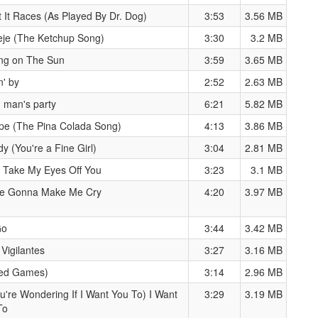
 It Races (As Played By Dr. Dog)
3:53
3.56 MB
eje (The Ketchup Song)
3:30
3.2 MB
ing on The Sun
3:59
3.65 MB
n' by
2:52
2.63 MB
 man's party
6:21
5.82 MB
pe (The Pina Colada Song)
4:13
3.86 MB
y (You're a Fine Girl)
3:04
2.81 MB
t Take My Eyes Off You
3:23
3.1 MB
re Gonna Make Me Cry
4:20
3.97 MB
Go
3:44
3.42 MB
Vigilantes
3:27
3.16 MB
ed Games)
3:14
2.96 MB
ou're Wondering If I Want You To) I Want
3:29
3.19 MB
To