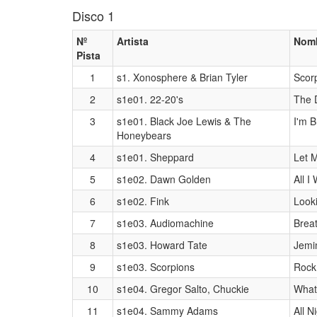
Disco 1
Nº
Artista
Nomb
Pista
1
s1. Xonosphere & Brian Tyler
Scor
2
s1e01. 22-20's
The D
3
s1e01. Black Joe Lewis & The
I'm 
Honeybears
4
s1e01. Sheppard
Let 
5
s1e02. Dawn Golden
All I
6
s1e02. Fink
Look
7
s1e03. Audiomachine
Breat
8
s1e03. Howard Tate
Jemi
9
s1e03. Scorpions
Rock
10
s1e04. Gregor Salto, Chuckie
What
11
s1e04. Sammy Adams
All N