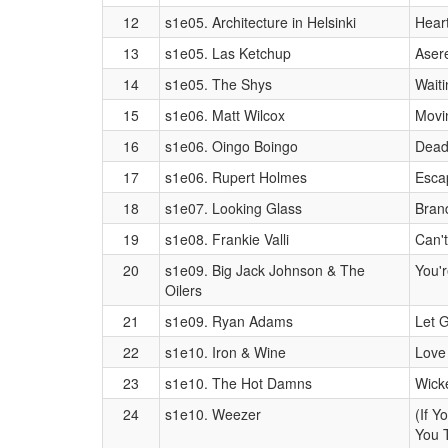
12
s1e05. Architecture in Helsinki
Heart
13
s1e05. Las Ketchup
Aser
14
s1e05. The Shys
Wait
15
s1e06. Matt Wilcox
Movi
16
s1e06. Oingo Boingo
Dead
17
s1e06. Rupert Holmes
Esca
18
s1e07. Looking Glass
Brand
19
s1e08. Frankie Valli
Can'
20
s1e09. Big Jack Johnson & The
You'
Oilers
21
s1e09. Ryan Adams
Let 
22
s1e10. Iron & Wine
Love 
23
s1e10. The Hot Damns
Wick
24
s1e10. Weezer
(If Y
You 