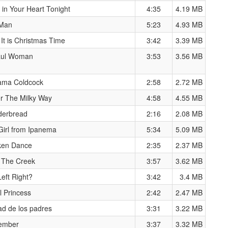
 in Your Heart Tonight
4:35
4.19 MB
 Man
5:23
4.93 MB
It is Christmas Time
3:42
3.39 MB
aul Woman
3:53
3.56 MB
ama Coldcock
2:58
2.72 MB
r The Milky Way
4:58
4.55 MB
erbread
2:16
2.08 MB
Girl from Ipanema
5:34
5.09 MB
ken Dance
2:35
2.37 MB
 The Creek
3:57
3.62 MB
eft Right?
3:42
3.4 MB
l Princess
2:42
2.47 MB
ad de los padres
3:31
3.22 MB
ember
3:37
3.32 MB