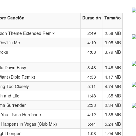
re Canción
Duración
Tamaño
pion Theme Extended Remix
2:49
2.58 MB
evil in Me
4:19
3.95 MB
Broke
4:08
3.79 MB
Me Down Easy
3:48
3.48 MB
 Want (Diplo Remix)
4:33
4.17 MB
ing Too Closely
5:11
4.74 MB
h and Life
1:48
1.65 MB
ma Surrender
2:33
2.34 MB
 You Like a Hurricane
4:12
3.85 MB
 Happens in Vegas (Club Mix)
5:44
5.24 MB
ight Longer
1:08
1.04 MB