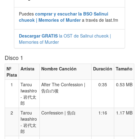
Puedes
comprar y escuchar la BSO Salinui
chueok | Memories of Murder
a través de last.fm
Descargar GRATIS
la OST de Salinui chueok |
Memories of Murder
Disco 1
Nº
Artista
Nombre Canción
Duración
Tamaño
Pista
1
Tarou
After The Confession |
0:35
0.53 MB
Iwashiro
告白の後
- 岩代太
郎
2
Tarou
Confession | 告白
1:16
1.17 MB
Iwashiro
- 岩代太
郎