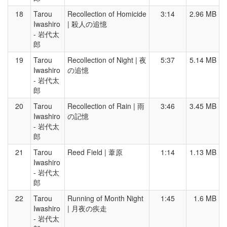
18
Tarou
Recollection of Homicide
3:14
2.96 MB
Iwashiro
| 殺人の追憶
- 岩代太
郎
19
Tarou
Recollection of Night | 夜
5:37
5.14 MB
Iwashiro
の追憶
- 岩代太
郎
20
Tarou
Recollection of Rain | 雨
3:46
3.45 MB
Iwashiro
の記憶
- 岩代太
郎
21
Tarou
Reed Field | 葦原
1:14
1.13 MB
Iwashiro
- 岩代太
郎
22
Tarou
Running of Month Night
1:45
1.6 MB
Iwashiro
| 月夜の疾走
- 岩代太