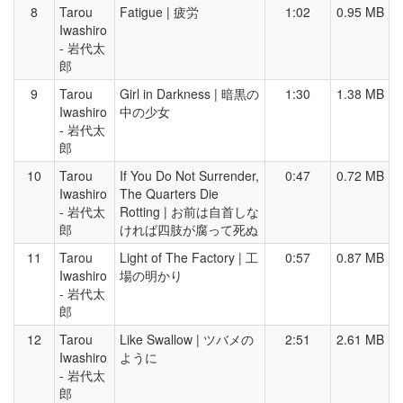
8
Tarou
Fatigue | 疲労
1:02
0.95 MB
Iwashiro
- 岩代太
郎
9
Tarou
Girl in Darkness | 暗黒の
1:30
1.38 MB
Iwashiro
中の少女
- 岩代太
郎
10
Tarou
If You Do Not Surrender,
0:47
0.72 MB
Iwashiro
The Quarters Die
- 岩代太
Rotting | お前は自首しな
郎
ければ四肢が腐って死ぬ
11
Tarou
Light of The Factory | 工
0:57
0.87 MB
Iwashiro
場の明かり
- 岩代太
郎
12
Tarou
Like Swallow | ツバメの
2:51
2.61 MB
Iwashiro
ように
- 岩代太
郎