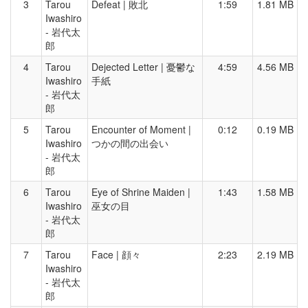
3
Tarou
Defeat | 敗北
1:59
1.81 MB
Iwashiro
- 岩代太
郎
4
Tarou
Dejected Letter | 憂鬱な
4:59
4.56 MB
Iwashiro
手紙
- 岩代太
郎
5
Tarou
Encounter of Moment |
0:12
0.19 MB
Iwashiro
つかの間の出会い
- 岩代太
郎
6
Tarou
Eye of Shrine Maiden |
1:43
1.58 MB
Iwashiro
巫女の目
- 岩代太
郎
7
Tarou
Face | 顔々
2:23
2.19 MB
Iwashiro
- 岩代太
郎