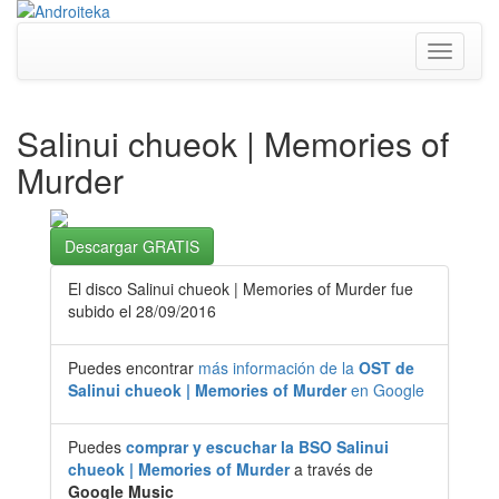
Toggle
navigati
Salinui chueok | Memories of
Murder
Descargar GRATIS
El disco Salinui chueok | Memories of Murder fue
subido el 28/09/2016
Puedes encontrar
más información de la
OST de
Salinui chueok | Memories of Murder
en Google
Puedes
comprar y escuchar la BSO Salinui
chueok | Memories of Murder
a través de
Google Music