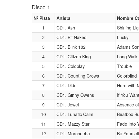
Disco 1
Nº Pista
Artista
Nombre C
1
CD1. Ash
Shining Lig
2
CD1. Bif Naked
Lucky
3
CD1. Blink 182
Adams So
4
CD1. Citizen King
Long Walk
5
CD1. Coldplay
Trouble
6
CD1. Counting Crows
Colorblind
7
CD1. Dido
Here with 
8
CD1. Ginny Owens
If You Wan
9
CD1. Jewel
Absence of
10
CD1. Lunatic Calm
Beatbox Bu
11
CD1. Mazzy Star
Fade Into 
12
CD1. Morcheeba
Be Yoursel