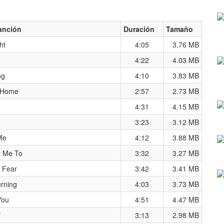
anción
Duración
Tamaño
ht
4:05
3.76 MB
4:22
4.03 MB
ng
4:10
3.83 MB
 Home
2:57
2.73 MB
4:31
4.15 MB
3:23
3.12 MB
Me
4:12
3.88 MB
t Me To
3:32
3.27 MB
 Fear
3:42
3.41 MB
rning
4:03
3.73 MB
You
4:51
4.47 MB
f
3:13
2.98 MB