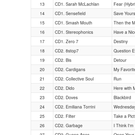
13
CD1. Sarah McLachlan
Fear (Hybri
14
CD1. Sensefield
Save Yours
15
CD1. Smash Mouth
Then the 
16
CD1. Stereophonics
Have a Nic
17
CD1. Zero 7
Destiny
18
CD2. 8stop7
Question E
19
CD2. Bis
Detour
20
CD2. Cardigans
My Favori
21
CD2. Collective Soul
Run
22
CD2. Dido
Here with M
23
CD2. Doves
Blackbird
24
CD2. Emiliana Torrini
Wednesday
25
CD2. Filter
Take a Pic
26
CD2. Garbage
I Think I'm
27
CD2. Guano Apes
Open Your