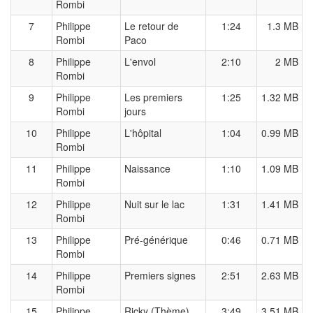
Rombi
7
Philippe
Le retour de
1:24
1.3 MB
Rombi
Paco
8
Philippe
L'envol
2:10
2 MB
Rombi
9
Philippe
Les premiers
1:25
1.32 MB
Rombi
jours
10
Philippe
L'hôpital
1:04
0.99 MB
Rombi
11
Philippe
Naissance
1:10
1.09 MB
Rombi
12
Philippe
Nuit sur le lac
1:31
1.41 MB
Rombi
13
Philippe
Pré-générique
0:46
0.71 MB
Rombi
14
Philippe
Premiers signes
2:51
2.63 MB
Rombi
15
Philippe
Ricky (Thème)
3:49
3.51 MB