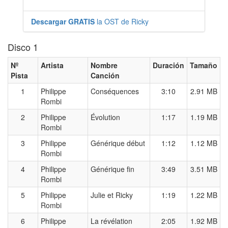
Descargar GRATIS
la OST de Ricky
Disco 1
Nº
Artista
Nombre
Duración
Tamaño
Pista
Canción
1
Philippe
Conséquences
3:10
2.91 MB
Rombi
2
Philippe
Évolution
1:17
1.19 MB
Rombi
3
Philippe
Générique début
1:12
1.12 MB
Rombi
4
Philippe
Générique fin
3:49
3.51 MB
Rombi
5
Philippe
Julie et Ricky
1:19
1.22 MB
Rombi
6
Philippe
La révélation
2:05
1.92 MB