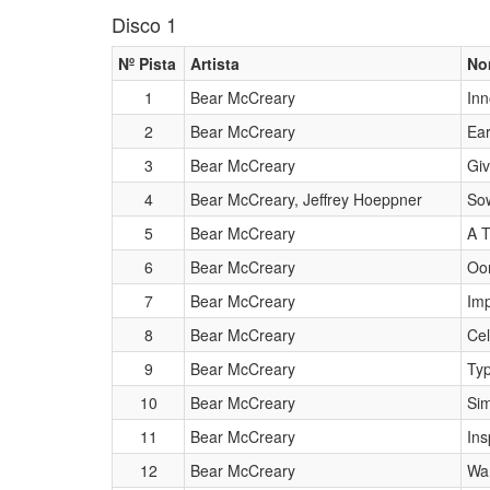
Disco 1
Nº Pista
Artista
No
1
Bear McCreary
Inn
2
Bear McCreary
Ear
3
Bear McCreary
Giv
4
Bear McCreary, Jeffrey Hoeppner
Sow
5
Bear McCreary
A T
6
Bear McCreary
Oon
7
Bear McCreary
Im
8
Bear McCreary
Cel
9
Bear McCreary
Typ
10
Bear McCreary
Si
11
Bear McCreary
Ins
12
Bear McCreary
War