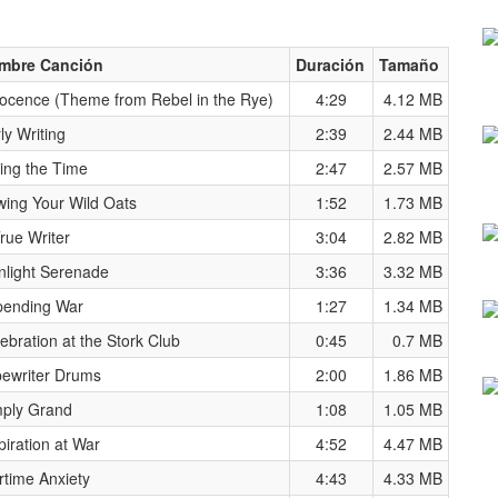
mbre Canción
Duración
Tamaño
ocence (Theme from Rebel in the Rye)
4:29
4.12 MB
ly Writing
2:39
2.44 MB
ing the Time
2:47
2.57 MB
ing Your Wild Oats
1:52
1.73 MB
rue Writer
3:04
2.82 MB
light Serenade
3:36
3.32 MB
pending War
1:27
1.34 MB
ebration at the Stork Club
0:45
0.7 MB
ewriter Drums
2:00
1.86 MB
mply Grand
1:08
1.05 MB
piration at War
4:52
4.47 MB
time Anxiety
4:43
4.33 MB