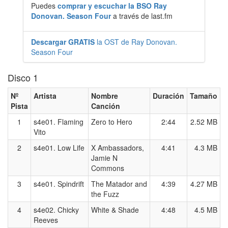
Puedes
comprar y escuchar la BSO Ray
Donovan. Season Four
a través de last.fm
Descargar GRATIS
la OST de Ray Donovan.
Season Four
Disco 1
Nº
Artista
Nombre
Duración
Tamaño
Pista
Canción
1
s4e01. Flaming
Zero to Hero
2:44
2.52 MB
Vito
2
s4e01. Low Life
X Ambassadors,
4:41
4.3 MB
Jamie N
Commons
3
s4e01. Spindrift
The Matador and
4:39
4.27 MB
the Fuzz
4
s4e02. Chicky
White & Shade
4:48
4.5 MB
Reeves