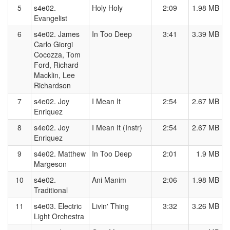
5
s4e02.
Holy Holy
2:09
1.98 MB
Evangelist
6
s4e02. James
In Too Deep
3:41
3.39 MB
Carlo Giorgi
Cocozza, Tom
Ford, Richard
Macklin, Lee
Richardson
7
s4e02. Joy
I Mean It
2:54
2.67 MB
Enriquez
8
s4e02. Joy
I Mean It (Instr)
2:54
2.67 MB
Enriquez
9
s4e02. Matthew
In Too Deep
2:01
1.9 MB
Margeson
10
s4e02.
Ani Manim
2:06
1.98 MB
Traditional
11
s4e03. Electric
Livin' Thing
3:32
3.26 MB
Light Orchestra