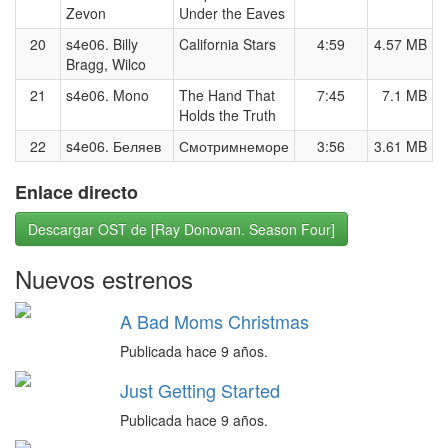
Zevon
Under the Eaves
20
s4e06. Billy
California Stars
4:59
4.57 MB
Bragg, Wilco
21
s4e06. Mono
The Hand That
7:45
7.1 MB
Holds the Truth
22
s4e06. Беляев
Смотримнеморе
3:56
3.61 MB
Enlace directo
Descargar OST de [Ray Donovan. Season Four]
Nuevos estrenos
A Bad Moms Christmas
Publicada hace 9 años.
Just Getting Started
Publicada hace 9 años.