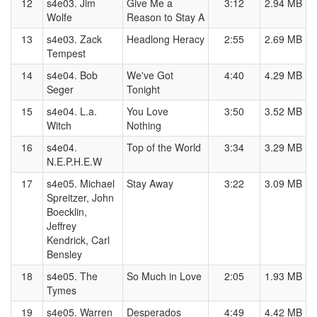
12
s4e03. Jim
Give Me a
3:12
2.94 MB
Wolfe
Reason to Stay A
13
s4e03. Zack
Headlong Heracy
2:55
2.69 MB
Tempest
14
s4e04. Bob
We've Got
4:40
4.29 MB
Seger
Tonight
15
s4e04. L.a.
You Love
3:50
3.52 MB
Witch
Nothing
16
s4e04.
Top of the World
3:34
3.29 MB
N.E.P.H.E.W
17
s4e05. Michael
Stay Away
3:22
3.09 MB
Spreitzer, John
Boecklin,
Jeffrey
Kendrick, Carl
Bensley
18
s4e05. The
So Much in Love
2:05
1.93 MB
Tymes
19
s4e05. Warren
Desperados
4:49
4.42 MB