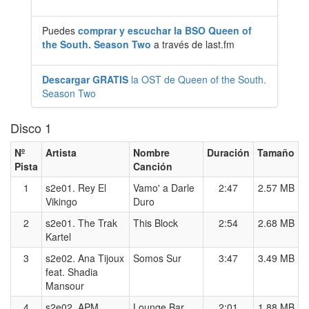
Puedes
comprar y escuchar la BSO Queen of
the South. Season Two
a través de last.fm
Descargar GRATIS
la OST de Queen of the South.
Season Two
Disco 1
Nº
Artista
Nombre
Duración
Tamaño
Pista
Canción
1
s2e01. Rey El
Vamo' a Darle
2:47
2.57 MB
Vikingo
Duro
2
s2e01. The Trak
This Block
2:54
2.68 MB
Kartel
3
s2e02. Ana Tijoux
Somos Sur
3:47
3.49 MB
feat. Shadia
Mansour
4
s2e02. APM
Lounge Bar
2:01
1.88 MB