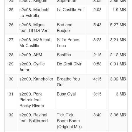
24
s2e07. Kingdm
Superman
3:05
2.85 MB
25
s2e08. Mariachi
La Costilla Full
2:03
1.9 MB
La Estrella
26
s2e08. Migos
Bad and
5:43
5.27 MB
feat. Lil Uzi Vert
Boujee
27
s2e08. MZA feat.
Si Te Pones
3:28
3.21 MB
Mr Castillo
Loca
28
s2e09. APM
Basilica
2:16
2.12 MB
29
s2e09. Cyrille
De Droit Divin
0:58
0.91 MB
Aufort
30
s2e09. Kaneholler
Breathe You
4:15
3.92 MB
Out
31
s2e09. Perk
Busy Gyal
3:15
3 MB
Pietrek feat.
Rocky Rivera
32
s2e09. Razihel
Tick Tick
3:40
3.38 MB
feat. Splitbreed
Boom Boom
(Original Mix)