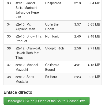
33
s2e10. Javier
Despedida
3:18
3.04 MB
Solis, Mariachi
Jalisco de Pepe
Villa
34
s2e10. Mr.
Up in the
3:57
3.65 MB
Airplane Man
Room
35
s2e10. Snow Tha
Not Tonight
2:40
2.48 MB
Product
36
s2e12. Crankdat,
Stoopid Rich
2:56
2.71 MB
Havok Roth feat.
Titus
37
s2e12. Michael
California
4:31
4.15 MB
Mazochi
Bound
38
s2e12. Santi
Es Hora
2:23
2.2 MB
Mostaffa
Enlace directo
Descargar OST de [Queen of the South. Season Two]