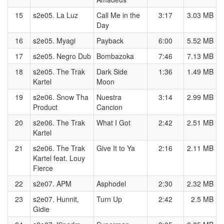
15
s2e05. La Luz
Call Me in the
3:17
3.03 MB
Day
16
s2e05. Myagi
Payback
6:00
5.52 MB
17
s2e05. Negro Dub
Bombazoka
7:46
7.13 MB
18
s2e05. The Trak
Dark Side
1:36
1.49 MB
Kartel
Moon
19
s2e06. Snow Tha
Nuestra
3:14
2.99 MB
Product
Cancion
20
s2e06. The Trak
What I Got
2:42
2.51 MB
Kartel
21
s2e06. The Trak
Give It to Ya
2:16
2.11 MB
Kartel feat. Louy
Fierce
22
s2e07. APM
Asphodel
2:30
2.32 MB
23
s2e07. Hunnit,
Turn Up
2:42
2.5 MB
Gidie