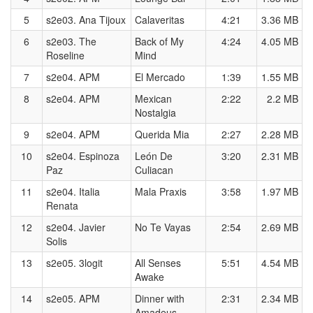
5
s2e03. Ana Tijoux
Calaveritas
4:21
3.36 MB
6
s2e03. The
Back of My
4:24
4.05 MB
Roseline
Mind
7
s2e04. APM
El Mercado
1:39
1.55 MB
8
s2e04. APM
Mexican
2:22
2.2 MB
Nostalgia
9
s2e04. APM
Querida Mia
2:27
2.28 MB
10
s2e04. Espinoza
León De
3:20
2.31 MB
Paz
Culiacan
11
s2e04. Italia
Mala Praxis
3:58
1.97 MB
Renata
12
s2e04. Javier
No Te Vayas
2:54
2.69 MB
Solis
13
s2e05. 3logit
All Senses
5:51
4.54 MB
Awake
14
s2e05. APM
Dinner with
2:31
2.34 MB
Amadeus