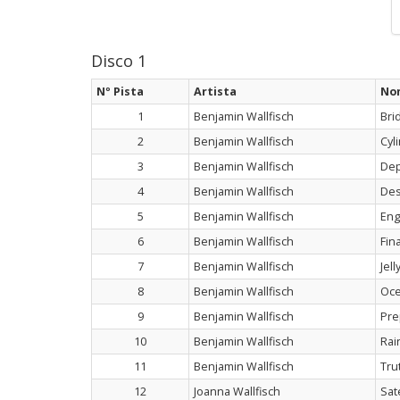
Disco 1
Nº Pista
Artista
No
1
Benjamin Wallfisch
Bri
2
Benjamin Wallfisch
Cyl
3
Benjamin Wallfisch
Dep
4
Benjamin Wallfisch
Des
5
Benjamin Wallfisch
Eng
6
Benjamin Wallfisch
Fin
7
Benjamin Wallfisch
Jell
8
Benjamin Wallfisch
Oce
9
Benjamin Wallfisch
Pre
10
Benjamin Wallfisch
Rai
11
Benjamin Wallfisch
Tru
12
Joanna Wallfisch
Sate