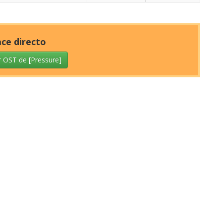
ace directo
 OST de [Pressure]