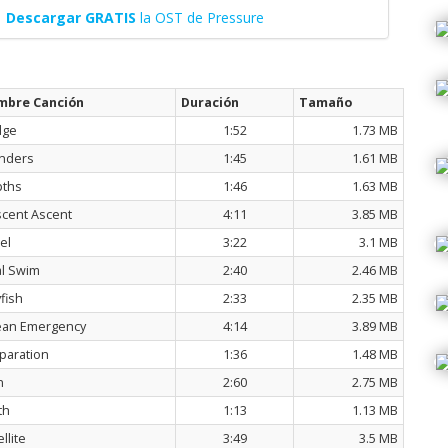
Descargar GRATIS
la OST de Pressure
mbre Canción
Duración
Tamaño
dge
1:52
1.73 MB
inders
1:45
1.61 MB
ths
1:46
1.63 MB
cent Ascent
4:11
3.85 MB
el
3:22
3.1 MB
al Swim
2:40
2.46 MB
yfish
2:33
2.35 MB
an Emergency
4:14
3.89 MB
paration
1:36
1.48 MB
n
2:60
2.75 MB
th
1:13
1.13 MB
llite
3:49
3.5 MB