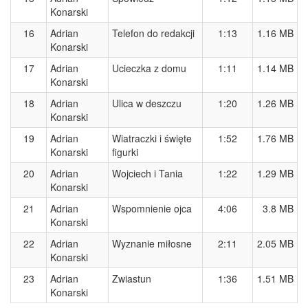
Konarski
16
Adrian
Telefon do redakcji
1:13
1.16 MB
Konarski
17
Adrian
Ucieczka z domu
1:11
1.14 MB
Konarski
18
Adrian
Ulica w deszczu
1:20
1.26 MB
Konarski
19
Adrian
Wiatraczki i święte
1:52
1.76 MB
Konarski
figurki
20
Adrian
Wojciech i Tania
1:22
1.29 MB
Konarski
21
Adrian
Wspomnienie ojca
4:06
3.8 MB
Konarski
22
Adrian
Wyznanie miłosne
2:11
2.05 MB
Konarski
23
Adrian
Zwiastun
1:36
1.51 MB
Konarski