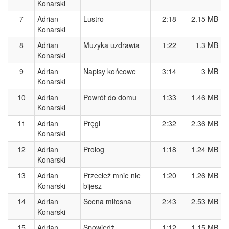
Konarski
7
Adrian
Lustro
2:18
2.15 MB
Konarski
8
Adrian
Muzyka uzdrawia
1:22
1.3 MB
Konarski
9
Adrian
Napisy końcowe
3:14
3 MB
Konarski
10
Adrian
Powrót do domu
1:33
1.46 MB
Konarski
11
Adrian
Pręgi
2:32
2.36 MB
Konarski
12
Adrian
Prolog
1:18
1.24 MB
Konarski
13
Adrian
Przecież mnie nie
1:20
1.26 MB
Konarski
bijesz
14
Adrian
Scena miłosna
2:43
2.53 MB
Konarski
15
Adrian
Spowiedź
1:12
1.15 MB