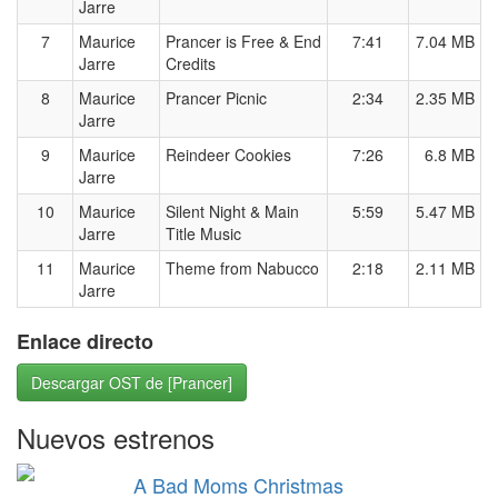
Jarre
7
Maurice
Prancer is Free & End
7:41
7.04 MB
Jarre
Credits
8
Maurice
Prancer Picnic
2:34
2.35 MB
Jarre
9
Maurice
Reindeer Cookies
7:26
6.8 MB
Jarre
10
Maurice
Silent Night & Main
5:59
5.47 MB
Jarre
Title Music
11
Maurice
Theme from Nabucco
2:18
2.11 MB
Jarre
Enlace directo
Descargar OST de [Prancer]
Nuevos estrenos
A Bad Moms Christmas