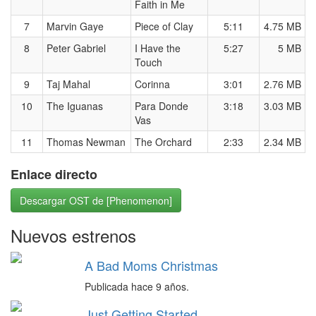
Faith in Me
7
Marvin Gaye
Piece of Clay
5:11
4.75 MB
8
Peter Gabriel
I Have the
5:27
5 MB
Touch
9
Taj Mahal
Corinna
3:01
2.76 MB
10
The Iguanas
Para Donde
3:18
3.03 MB
Vas
11
Thomas Newman
The Orchard
2:33
2.34 MB
Enlace directo
Descargar OST de [Phenomenon]
Nuevos estrenos
A Bad Moms Christmas
Publicada hace 9 años.
Just Getting Started