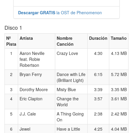
Descargar GRATIS
la OST de Phenomenon
Disco 1
Nº
Artista
Nombre
Duración
Tamaño
Pista
Canción
1
Aaron Neville
Crazy Love
4:30
4.13 MB
feat. Robie
Robertson
2
Bryan Ferry
Dance with Life
6:15
5.72 MB
(Brilliant Light)
3
Dorothy Moore
Misty Blue
3:39
3.35 MB
4
Eric Clapton
Change the
3:57
3.61 MB
World
5
J.J. Cale
A Thing Going
2:38
2.42 MB
On
6
Jewel
Have a Little
4:25
4.04 MB