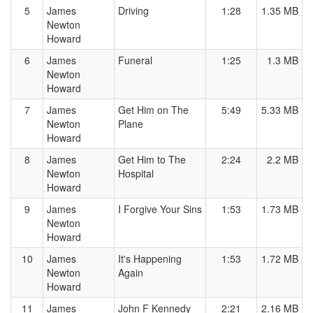
5
James
Driving
1:28
1.35 MB
Newton
Howard
6
James
Funeral
1:25
1.3 MB
Newton
Howard
7
James
Get Him on The
5:49
5.33 MB
Newton
Plane
Howard
8
James
Get Him to The
2:24
2.2 MB
Newton
Hospital
Howard
9
James
I Forgive Your Sins
1:53
1.73 MB
Newton
Howard
10
James
It's Happening
1:53
1.72 MB
Newton
Again
Howard
11
James
John F Kennedy
2:21
2.16 MB