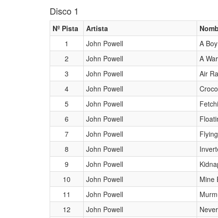
Disco 1
Nº Pista
Artista
Nomb
1
John Powell
A Boy
2
John Powell
A War
3
John Powell
Air Ra
4
John Powell
Croco
5
John Powell
Fetch
6
John Powell
Float
7
John Powell
Flying
8
John Powell
Inver
9
John Powell
Kidna
10
John Powell
Mine 
11
John Powell
Murmu
12
John Powell
Never