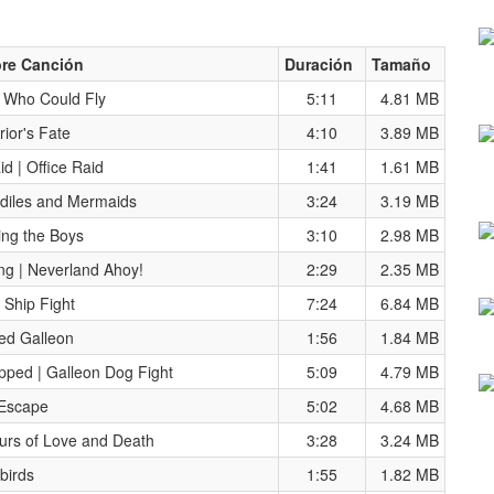
re Canción
Duración
Tamaño
 Who Could Fly
5:11
4.81 MB
rior's Fate
4:10
3.89 MB
id | Office Raid
1:41
1.61 MB
diles and Mermaids
3:24
3.19 MB
ing the Boys
3:10
2.98 MB
ing | Neverland Ahoy!
2:29
2.35 MB
 Ship Fight
7:24
6.84 MB
ted Galleon
1:56
1.84 MB
pped | Galleon Dog Fight
5:09
4.79 MB
Escape
5:02
4.68 MB
rs of Love and Death
3:28
3.24 MB
birds
1:55
1.82 MB