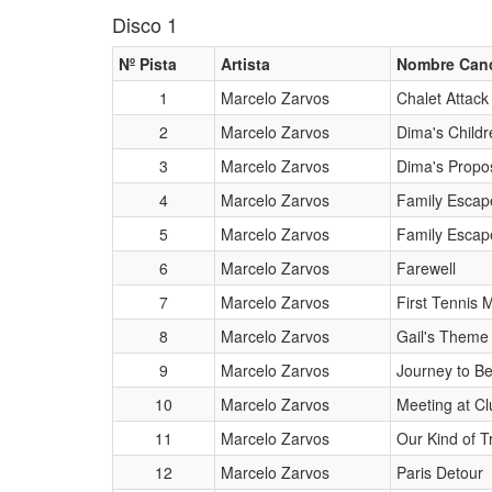
Disco 1
Nº Pista
Artista
Nombre Can
1
Marcelo Zarvos
Chalet Attack
2
Marcelo Zarvos
Dima's Childr
3
Marcelo Zarvos
Dima's Propo
4
Marcelo Zarvos
Family Escape
5
Marcelo Zarvos
Family Escape
6
Marcelo Zarvos
Farewell
7
Marcelo Zarvos
First Tennis 
8
Marcelo Zarvos
Gail's Theme
9
Marcelo Zarvos
Journey to B
10
Marcelo Zarvos
Meeting at Cl
11
Marcelo Zarvos
Our Kind of Tr
12
Marcelo Zarvos
Paris Detour