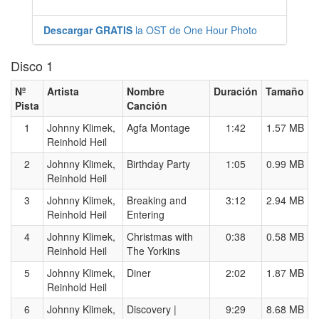
Descargar GRATIS
la OST de One Hour Photo
Disco 1
Nº
Artista
Nombre
Duración
Tamaño
Pista
Canción
1
Johnny Klimek,
Agfa Montage
1:42
1.57 MB
Reinhold Heil
2
Johnny Klimek,
Birthday Party
1:05
0.99 MB
Reinhold Heil
3
Johnny Klimek,
Breaking and
3:12
2.94 MB
Reinhold Heil
Entering
4
Johnny Klimek,
Christmas with
0:38
0.58 MB
Reinhold Heil
The Yorkins
5
Johnny Klimek,
Diner
2:02
1.87 MB
Reinhold Heil
6
Johnny Klimek,
Discovery |
9:29
8.68 MB