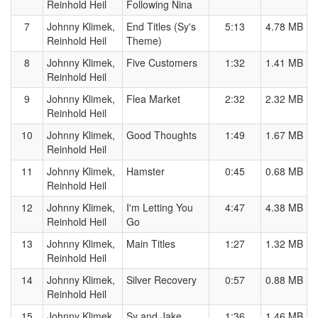
Reinhold Heil
Following Nina
7
Johnny Klimek,
End Titles (Sy's
5:13
4.78 MB
Reinhold Heil
Theme)
8
Johnny Klimek,
Five Customers
1:32
1.41 MB
Reinhold Heil
9
Johnny Klimek,
Flea Market
2:32
2.32 MB
Reinhold Heil
10
Johnny Klimek,
Good Thoughts
1:49
1.67 MB
Reinhold Heil
11
Johnny Klimek,
Hamster
0:45
0.68 MB
Reinhold Heil
12
Johnny Klimek,
I'm Letting You
4:47
4.38 MB
Reinhold Heil
Go
13
Johnny Klimek,
Main Titles
1:27
1.32 MB
Reinhold Heil
14
Johnny Klimek,
Silver Recovery
0:57
0.88 MB
Reinhold Heil
15
Johnny Klimek,
Sy and Jake
1:36
1.46 MB