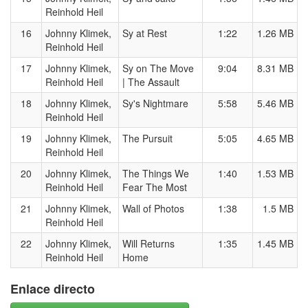
Reinhold Heil
16
Johnny Klimek,
Sy at Rest
1:22
1.26 MB
Reinhold Heil
17
Johnny Klimek,
Sy on The Move
9:04
8.31 MB
Reinhold Heil
| The Assault
18
Johnny Klimek,
Sy's Nightmare
5:58
5.46 MB
Reinhold Heil
19
Johnny Klimek,
The Pursuit
5:05
4.65 MB
Reinhold Heil
20
Johnny Klimek,
The Things We
1:40
1.53 MB
Reinhold Heil
Fear The Most
21
Johnny Klimek,
Wall of Photos
1:38
1.5 MB
Reinhold Heil
22
Johnny Klimek,
Will Returns
1:35
1.45 MB
Reinhold Heil
Home
Enlace directo