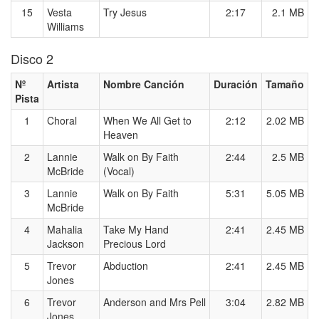
15
Vesta
Try Jesus
2:17
2.1 MB
Williams
Disco 2
Nº
Artista
Nombre Canción
Duración
Tamaño
Pista
1
Choral
When We All Get to
2:12
2.02 MB
Heaven
2
Lannie
Walk on By Faith
2:44
2.5 MB
McBride
(Vocal)
3
Lannie
Walk on By Faith
5:31
5.05 MB
McBride
4
Mahalia
Take My Hand
2:41
2.45 MB
Jackson
Precious Lord
5
Trevor
Abduction
2:41
2.45 MB
Jones
6
Trevor
Anderson and Mrs Pell
3:04
2.82 MB
Jones