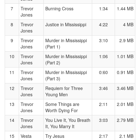
7
Trevor
Burning Cross
1:34
1.44 MB
Jones
8
Trevor
Justice in Mississippi
4:22
4 MB
Jones
9
Trevor
Murder in Mississippi
3:10
2.9 MB
Jones
(Part 1)
10
Trevor
Murder in Mississippi
1:06
1.01 MB
Jones
(Part 2)
11
Trevor
Murder in Mississippi
0:60
0.91 MB
Jones
(Part 3)
12
Trevor
Requiem for Three
3:46
3.46 MB
Jones
Young Men
13
Trevor
Some Things are
2:11
2.01 MB
Jones
Worth Dying For
14
Trevor
You Live It, You Breath
3:03
2.79 MB
Jones
It, You Marry It
15
Vesta
Try Jesus
2:17
2.1 MB