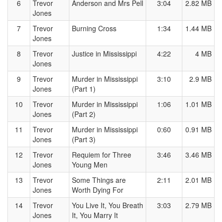
6
Trevor
Anderson and Mrs Pell
3:04
2.82 MB
Jones
7
Trevor
Burning Cross
1:34
1.44 MB
Jones
8
Trevor
Justice in Mississippi
4:22
4 MB
Jones
9
Trevor
Murder in Mississippi
3:10
2.9 MB
Jones
(Part 1)
10
Trevor
Murder in Mississippi
1:06
1.01 MB
Jones
(Part 2)
11
Trevor
Murder in Mississippi
0:60
0.91 MB
Jones
(Part 3)
12
Trevor
Requiem for Three
3:46
3.46 MB
Jones
Young Men
13
Trevor
Some Things are
2:11
2.01 MB
Jones
Worth Dying For
14
Trevor
You Live It, You Breath
3:03
2.79 MB
Jones
It, You Marry It