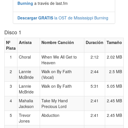
Burning
a través de last.fm
Descargar GRATIS
la OST de Mississippi Burning
Disco 1
Nº
Artista
Nombre Canción
Duración
Tamaño
Pista
1
Choral
When We All Get to
2:12
2.02 MB
Heaven
2
Lannie
Walk on By Faith
2:44
2.5 MB
McBride
(Vocal)
3
Lannie
Walk on By Faith
5:31
5.05 MB
McBride
4
Mahalia
Take My Hand
2:41
2.45 MB
Jackson
Precious Lord
5
Trevor
Abduction
2:41
2.45 MB
Jones