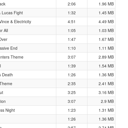
ack
2:06
1.96 MB
 Lucas Fight
1:32
1.45 MB
ince & Electricity
4:51
4.49 MB
r All
1:05
1.03 MB
 Over
1:47
1.67 MB
sive End
1:10
1.11 MB
nters Theme
3:07
2.89 MB
l
1:39
1.54 MB
s Death
1:26
1.36 MB
 Theme
2:35
2.41 MB
ut
3:25
3.16 MB
tion
3:07
2.9 MB
ss Night
1:23
1.31 MB
1:26
1.36 MB
o
2:57
2.74 MB