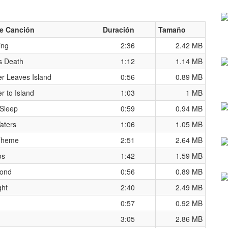
e Canción
Duración
Tamaño
ing
2:36
2.42 MB
s Death
1:12
1.14 MB
r Leaves Island
0:56
0.89 MB
r to Island
1:03
1 MB
 Sleep
0:59
0.94 MB
aters
1:06
1.05 MB
Theme
2:51
2.64 MB
os
1:42
1.59 MB
ond
0:56
0.89 MB
ght
2:40
2.49 MB
0:57
0.92 MB
3:05
2.86 MB