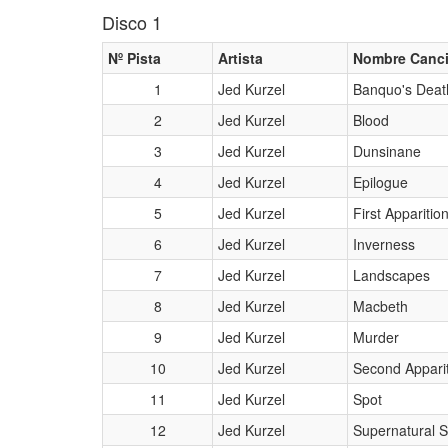
Disco 1
Nº Pista
Artista
Nombre Canc
1
Jed Kurzel
Banquo's Deat
2
Jed Kurzel
Blood
3
Jed Kurzel
Dunsinane
4
Jed Kurzel
Epilogue
5
Jed Kurzel
First Apparitio
6
Jed Kurzel
Inverness
7
Jed Kurzel
Landscapes
8
Jed Kurzel
Macbeth
9
Jed Kurzel
Murder
10
Jed Kurzel
Second Appari
11
Jed Kurzel
Spot
12
Jed Kurzel
Supernatural So