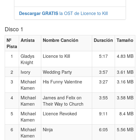
Descargar GRATIS
la OST de Licence to Kill
Disco 1
Nº
Artista
Nombre Canción
Duración
Tamaño
Pista
1
Gladys
Licence to Kill
5:17
4.83 MB
Knight
2
Ivory
Wedding Party
3:57
3.61 MB
3
Michael
His Funny Valentine
3:27
3.16 MB
Kamen
4
Michael
James and Felix on
3:55
3.58 MB
Kamen
Their Way to Church
5
Michael
Licence Revoked
9:11
8.4 MB
Kamen
6
Michael
Ninja
6:05
5.56 MB
Kamen