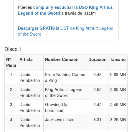
Puedes
comprar y escuchar la BSO King Arthur:
Legend of the Sword
a través de last.fm
Descargar GRATIS
la OST de King Arthur: Legend
of the Sword
Disco 1
Nº
Artista
Nombre Canción
Duración
Tamaño
Pista
1
Daniel
From Nothing Comes
0:43
0.68 MB
Pemberton
a King
2
Daniel
King Arthur: Legend
2:52
2.65 MB
Pemberton
of the Sword
3
Daniel
Growing Up
2:42
2.49 MB
Pemberton
Londinium
4
Daniel
Jackseye's Tale
3:31
3.25 MB
Pemberton