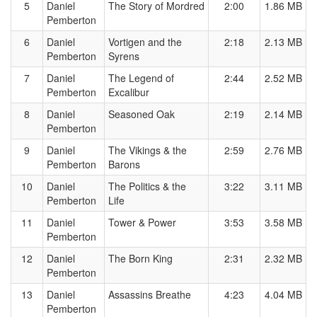
5
Daniel
The Story of Mordred
2:00
1.86 MB
Pemberton
6
Daniel
Vortigen and the
2:18
2.13 MB
Pemberton
Syrens
7
Daniel
The Legend of
2:44
2.52 MB
Pemberton
Excalibur
8
Daniel
Seasoned Oak
2:19
2.14 MB
Pemberton
9
Daniel
The Vikings & the
2:59
2.76 MB
Pemberton
Barons
10
Daniel
The Politics & the
3:22
3.11 MB
Pemberton
Life
11
Daniel
Tower & Power
3:53
3.58 MB
Pemberton
12
Daniel
The Born King
2:31
2.32 MB
Pemberton
13
Daniel
Assassins Breathe
4:23
4.04 MB
Pemberton