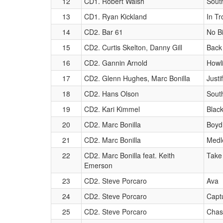
12
CD1. Robert Walsh
South
13
CD1. Ryan Kickland
In Tr
14
CD2. Bar 61
No B
15
CD2. Curtis Skelton, Danny Gill
Back
16
CD2. Gannin Arnold
Howli
17
CD2. Glenn Hughes, Marc Bonilla
Justi
18
CD2. Hans Olson
Sout
19
CD2. Kari Kimmel
Blac
20
CD2. Marc Bonilla
Boyd
21
CD2. Marc Bonilla
Medl
22
CD2. Marc Bonilla feat. Keith
Take 
Emerson
23
CD2. Steve Porcaro
Ava
24
CD2. Steve Porcaro
Capt
25
CD2. Steve Porcaro
Chas