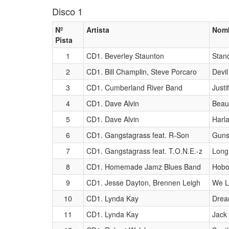
Disco 1
Nº
Artista
Nomb
Pista
1
CD1. Beverley Staunton
Stan
2
CD1. Bill Champlin, Steve Porcaro
Devil
3
CD1. Cumberland River Band
Justi
4
CD1. Dave Alvin
Beaut
5
CD1. Dave Alvin
Harl
6
CD1. Gangstagrass feat. R-Son
Guns
7
CD1. Gangstagrass feat. T.O.N.E.-z
Long
8
CD1. Homemade Jamz Blues Band
Hobo
9
CD1. Jesse Dayton, Brennen Leigh
We Lo
10
CD1. Lynda Kay
Drea
11
CD1. Lynda Kay
Jack