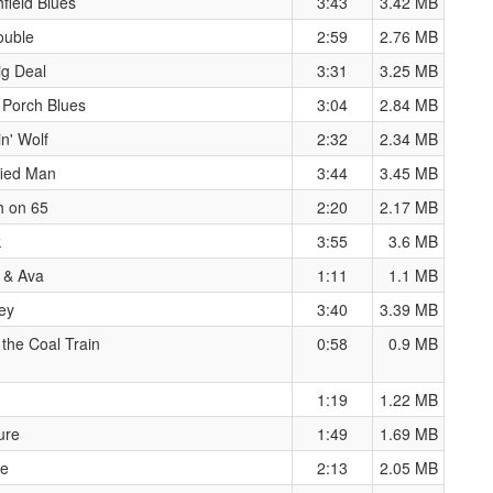
field Blues
3:43
3.42 MB
ouble
2:59
2.76 MB
ig Deal
3:31
3.25 MB
 Porch Blues
3:04
2.84 MB
n' Wolf
2:32
2.34 MB
fied Man
3:44
3.45 MB
h on 65
2:20
2.17 MB
k
3:55
3.6 MB
 & Ava
1:11
1.1 MB
ey
3:40
3.39 MB
the Coal Train
0:58
0.9 MB
1:19
1.22 MB
ure
1:49
1.69 MB
e
2:13
2.05 MB