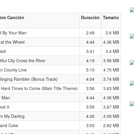
re Canción
Duración
Tamaño
d By Your Man
2:49
2.6 MB
 at the Wheel
4:44
4.36 MB
fied
3:41
3.4 MB
iful City Cross the River
4:19
3.98 MB
an County Line
5:10
4.75 MB
linging Rambler (Bonus Track)
4:04
3.74 MB
 Hard Times to Come (Main Title Theme)
3:56
3.63 MB
 Man
4:44
4.36 MB
st It
3:59
3.67 MB
m My Darling
4:26
4.09 MB
 and Coke
3:03
2.82 MB