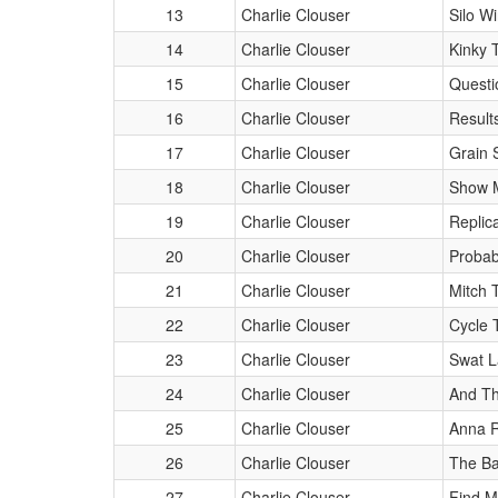
13
Charlie Clouser
Silo W
14
Charlie Clouser
Kinky 
15
Charlie Clouser
Questi
16
Charlie Clouser
Result
17
Charlie Clouser
Grain S
18
Charlie Clouser
Show 
19
Charlie Clouser
Replica
20
Charlie Clouser
Probab
21
Charlie Clouser
Mitch 
22
Charlie Clouser
Cycle 
23
Charlie Clouser
Swat L
24
Charlie Clouser
And Th
25
Charlie Clouser
Anna 
26
Charlie Clouser
The B
27
Charlie Clouser
Find M