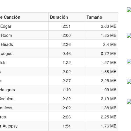
e Canción
Duración
Tamaño
 Edgar
2:51
2.63 MB
t Room
2:00
1.85 MB
 Heads
2:36
2.4 MB
 Lodged
0:46
0.72 MB
ick
1:22
1.27 MB
e
2:02
1.88 MB
ss
2:27
2.25 MB
Hangers
1:10
1.09 MB
Requiem
2:22
2.19 MB
onfess
2:02
1.88 MB
res
2:26
2.25 MB
or Autopsy
1:54
1.76 MB