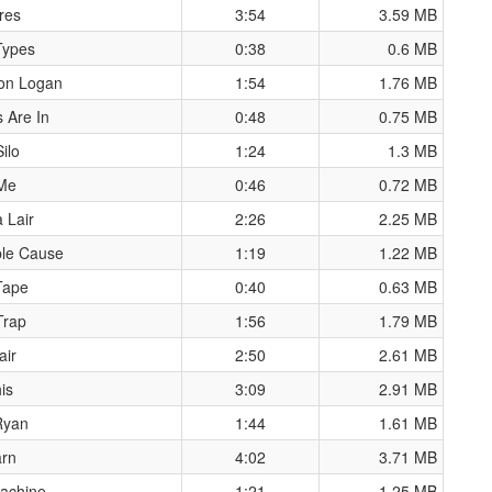
ires
3:54
3.59 MB
Types
0:38
0.6 MB
on Logan
1:54
1.76 MB
s Are In
0:48
0.75 MB
ilo
1:24
1.3 MB
Me
0:46
0.72 MB
 Lair
2:26
2.25 MB
le Cause
1:19
1.22 MB
Tape
0:40
0.63 MB
Trap
1:56
1.79 MB
air
2:50
2.61 MB
is
3:09
2.91 MB
Ryan
1:44
1.61 MB
arn
4:02
3.71 MB
achine
1:21
1.25 MB