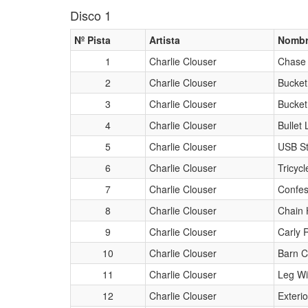
Disco 1
Nº Pista
Artista
Nombr
1
Charlie Clouser
Chase
2
Charlie Clouser
Bucke
3
Charlie Clouser
Bucket
4
Charlie Clouser
Bullet
5
Charlie Clouser
USB St
6
Charlie Clouser
Tricycl
7
Charlie Clouser
Confe
8
Charlie Clouser
Chain 
9
Charlie Clouser
Carly 
10
Charlie Clouser
Barn C
11
Charlie Clouser
Leg Wi
12
Charlie Clouser
Exteri