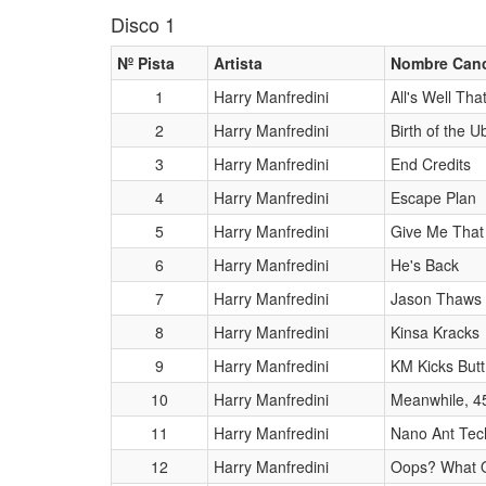
Disco 1
Nº Pista
Artista
Nombre Can
1
Harry Manfredini
All's Well Tha
2
Harry Manfredini
Birth of the 
3
Harry Manfredini
End Credits
4
Harry Manfredini
Escape Plan
5
Harry Manfredini
Give Me That
6
Harry Manfredini
He's Back
7
Harry Manfredini
Jason Thaws
8
Harry Manfredini
Kinsa Kracks
9
Harry Manfredini
KM Kicks Butt
10
Harry Manfredini
Meanwhile, 4
11
Harry Manfredini
Nano Ant Tec
12
Harry Manfredini
Oops? What 