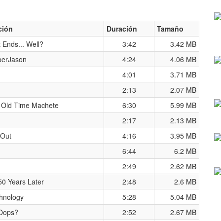
ción
Duración
Tamaño
t Ends... Well?
3:42
3.42 MB
UberJason
4:24
4.06 MB
4:01
3.71 MB
2:13
2.07 MB
 Old Time Machete
6:30
5.99 MB
2:17
2.13 MB
 Out
4:16
3.95 MB
6:44
6.2 MB
2:49
2.62 MB
50 Years Later
2:48
2.6 MB
hnology
5:28
5.04 MB
Oops?
2:52
2.67 MB