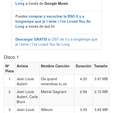
Long
a través de
Google Music
Puedes
comprar y escuchar la BSO Il y a
longtemps que je t’aime | I’ve Loved You So
Long
a través de last.fm
Descargar GRATIS
la OST de Il y a longtemps que
je t’aime | I’ve Loved You So Long
Disco 1
Nº
Artista
Nombre Canción
Duración
Tamaño
Pista
1
Jean Louis
Dis quand
4:20
3.97 MB
Aubert
reviendras tu oe
2
Jean Louis
Mistral Gagnant
2:58
2.72 MB
Aubert, Carla
Bruni
3
Jean-Louis
Ailleurs
3:59
3.65 MB