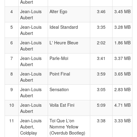
Aubert
4
Jean-Louis
Alter Ego
3:46
3.45 MB
Aubert
5
Jean-Louis
Ideal Standard
3:35
3.28 MB
Aubert
6
Jean-Louis
L' Heure Bleue
2:02
1.86 MB
Aubert
7
Jean-Louis
Parle-Moi
3:41
3.37 MB
Aubert
8
Jean-Louis
Point Final
3:59
3.65 MB
Aubert
9
Jean-Louis
Sensation
3:05
2.83 MB
Aubert
10
Jean-Louis
Voila Est Fini
5:09
4.71 MB
Aubert
11
Jean-Louis
Toi Que L'on
3:38
3.33 MB
Aubert,
Nomme Yellow
Coldplay
(Overdub Bootleg)