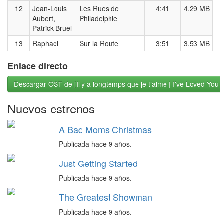
12
Jean-Louis
Les Rues de
4:41
4.29 MB
Aubert,
Philadelphie
Patrick Bruel
13
Raphael
Sur la Route
3:51
3.53 MB
Enlace directo
Descargar OST de [Il y a longtemps que je t’aime | I’ve Loved You
Nuevos estrenos
A Bad Moms Christmas
Publicada hace 9 años.
Just Getting Started
Publicada hace 9 años.
The Greatest Showman
Publicada hace 9 años.