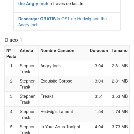
the Angry Inch
a través de last.fm
Descargar GRATIS
la OST de Hedwig and the
Angry Inch
Disco 1
Nº
Artista
Nombre Canción
Duración
Tamaño
Pista
1
Stephen
Angry Inch
3:04
2.81 MB
Trask
2
Stephen
Exquisite Corpse
3:04
2.81 MB
Trask
3
Stephen
Freaks
3:51
3.53 MB
Trask
4
Stephen
Hedwig's Lament
1:54
1.74 MB
Trask
5
Stephen
In Your Arms Tonight
4:04
3.73 MB
Trask