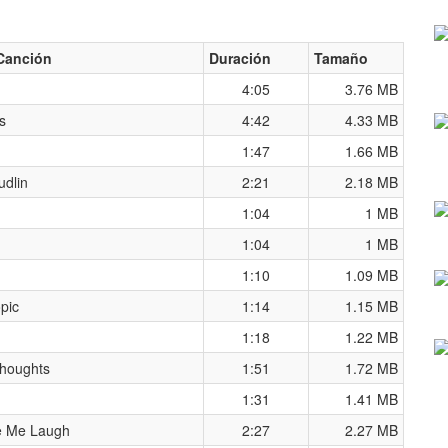
Canción
Duración
Tamaño
4:05
3.76 MB
s
4:42
4.33 MB
1:47
1.66 MB
udlin
2:21
2.18 MB
1:04
1 MB
1:04
1 MB
1:10
1.09 MB
pic
1:14
1.15 MB
1:18
1.22 MB
houghts
1:51
1.72 MB
1:31
1.41 MB
e Me Laugh
2:27
2.27 MB