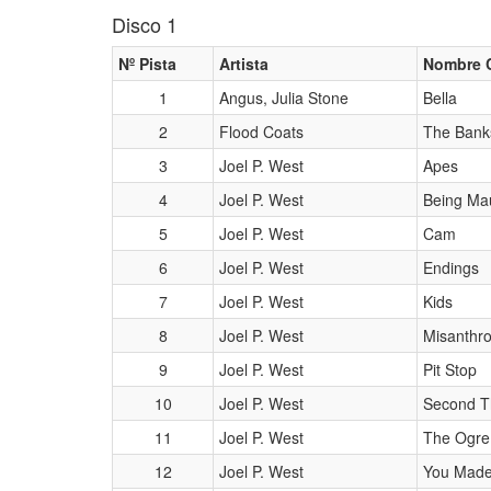
Disco 1
Nº Pista
Artista
Nombre 
1
Angus, Julia Stone
Bella
2
Flood Coats
The Bank
3
Joel P. West
Apes
4
Joel P. West
Being Ma
5
Joel P. West
Cam
6
Joel P. West
Endings
7
Joel P. West
Kids
8
Joel P. West
Misanthro
9
Joel P. West
Pit Stop
10
Joel P. West
Second T
11
Joel P. West
The Ogre
12
Joel P. West
You Mad