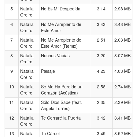
5
Natalia
No Es Mi Despedida
3:14
2.98 MB
Oreiro
6
Natalia
No Me Arrepiento de
3:43
3.43 MB
Oreiro
Este Amor
7
Natalia
No Me Arrepiento de
2:51
2.63 MB
Oreiro
Este Amor (Remix)
8
Natalia
Noches Vacías
3:20
3.07 MB
Oreiro
9
Natalia
Paisaje
4:23
4.03 MB
Oreiro
10
Natalia
Se Me Ha Perdido un
2:58
2.74 MB
Oreiro
Corazón (Acústica)
11
Natalia
Sólo Dios Sabe (feat.
2:35
2.39 MB
Oreiro
Ángela Torres)
12
Natalia
Te Cerraré la Puerta
3:42
3.41 MB
Oreiro
13
Natalia
Tu Cárcel
3:49
3.52 MB