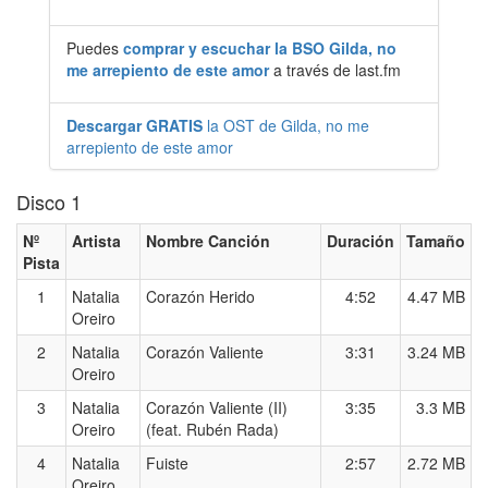
Puedes
comprar y escuchar la BSO Gilda, no
me arrepiento de este amor
a través de last.fm
Descargar GRATIS
la OST de Gilda, no me
arrepiento de este amor
Disco 1
Nº
Artista
Nombre Canción
Duración
Tamaño
Pista
1
Natalia
Corazón Herido
4:52
4.47 MB
Oreiro
2
Natalia
Corazón Valiente
3:31
3.24 MB
Oreiro
3
Natalia
Corazón Valiente (II)
3:35
3.3 MB
Oreiro
(feat. Rubén Rada)
4
Natalia
Fuiste
2:57
2.72 MB
Oreiro