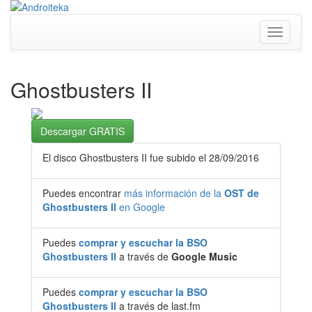
Toggle
navigati
Ghostbusters II
Descargar GRATIS
El disco Ghostbusters II fue subido el 28/09/2016
Puedes encontrar
más información de la
OST de
Ghostbusters II
en Google
Puedes
comprar y escuchar la BSO
Ghostbusters II
a través de
Google Music
Puedes
comprar y escuchar la BSO
Ghostbusters II
a través de last.fm