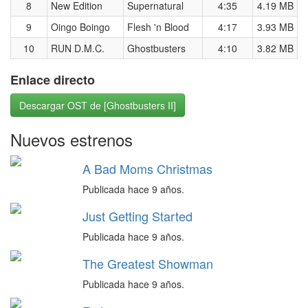
8
New Edition
Supernatural
4:35
4.19 MB
9
Oingo Boingo
Flesh 'n Blood
4:17
3.93 MB
10
RUN D.M.C.
Ghostbusters
4:10
3.82 MB
Enlace directo
Descargar OST de [Ghostbusters II]
Nuevos estrenos
A Bad Moms Christmas
Publicada hace 9 años.
Just Getting Started
Publicada hace 9 años.
The Greatest Showman
Publicada hace 9 años.