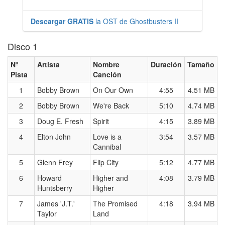
Descargar GRATIS
la OST de Ghostbusters II
Disco 1
Nº
Artista
Nombre
Duración
Tamaño
Pista
Canción
1
Bobby Brown
On Our Own
4:55
4.51 MB
2
Bobby Brown
We're Back
5:10
4.74 MB
3
Doug E. Fresh
Spirit
4:15
3.89 MB
4
Elton John
Love is a
3:54
3.57 MB
Cannibal
5
Glenn Frey
Flip City
5:12
4.77 MB
6
Howard
Higher and
4:08
3.79 MB
Huntsberry
Higher
7
James 'J.T.'
The Promised
4:18
3.94 MB
Taylor
Land