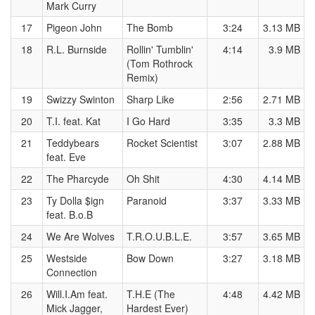
Mark Curry
17
Pigeon John
The Bomb
3:24
3.13 MB
18
R.L. Burnside
Rollin' Tumblin'
4:14
3.9 MB
(Tom Rothrock
Remix)
19
Swizzy Swinton
Sharp Like
2:56
2.71 MB
20
T.I. feat. Kat
I Go Hard
3:35
3.3 MB
21
Teddybears
Rocket Scientist
3:07
2.88 MB
feat. Eve
22
The Pharcyde
Oh Shit
4:30
4.14 MB
23
Ty Dolla $ign
Paranoid
3:37
3.33 MB
feat. B.o.B
24
We Are Wolves
T.R.O.U.B.L.E.
3:57
3.65 MB
25
Westside
Bow Down
3:27
3.18 MB
Connection
26
Will.I.Am feat.
T.H.E (The
4:48
4.42 MB
Mick Jagger,
Hardest Ever)