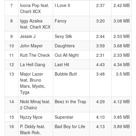
7
Icona Pop feat.
I Love It
2:37
2.42 MB
Charli XCX
8
Iggy Azalea
Fancy
3:20
3.08 MB
feat. Charli XCX
9
Jessie J
Sexy Silk
2:44
2.53 MB
10
John Mayer
Daughters
3:59
3.68 MB
11
Kutt The Check
Out All Night
2:31
2.33 MB
12
La Hell Gang
Last Hit
4:43
4.34 MB
13
Major Lazer
Bubble Butt
3:48
3.5 MB
feat. Bruno
Mars, Mystic,
Tyga
14
Nicki Minaj feat.
Beez in the Trap
4:29
4.12 MB
2 Chainz
15
Nyzzy Nyce
Superstar
4:10
3.85 MB
16
P. Diddy feat.
Bad Boy for Life
4:13
3.89 MB
Black Rob,