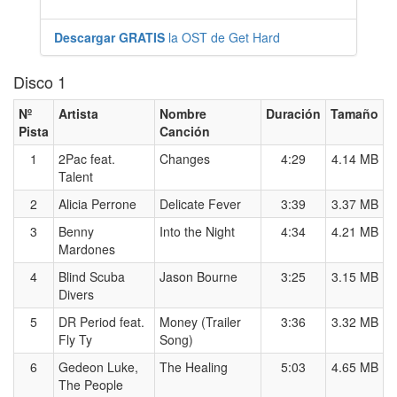
Descargar GRATIS
la OST de Get Hard
Disco 1
Nº
Artista
Nombre
Duración
Tamaño
Pista
Canción
1
2Pac feat.
Changes
4:29
4.14 MB
Talent
2
Alicia Perrone
Delicate Fever
3:39
3.37 MB
3
Benny
Into the Night
4:34
4.21 MB
Mardones
4
Blind Scuba
Jason Bourne
3:25
3.15 MB
Divers
5
DR Period feat.
Money (Trailer
3:36
3.32 MB
Fly Ty
Song)
6
Gedeon Luke,
The Healing
5:03
4.65 MB
The People